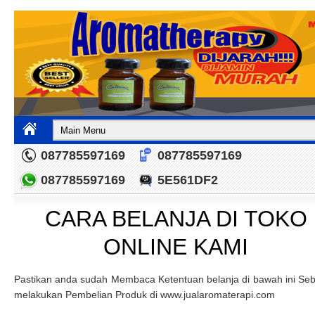
087785597169
087785597169
087785597169
5E561DF2
CARA BELANJA DI TOKO
ONLINE KAMI
Pastikan anda sudah Membaca Ketentuan belanja di bawah ini Se
melakukan Pembelian Produk di www.jualaromaterapi.com