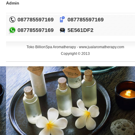
Admin
087785597169
087785597169
087785597169
5E561DF2
Toko BillionSpa Aromatherapy - www.jualaromatherapy.com
Copyright © 2013