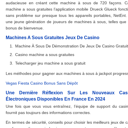
audacieuse en créant cette machine à sous de 720 façons. C
machine a sous gratuites l’application mobile Drueck Glueck fonct
sans problème sur presque tous les appareils portables, NetEnt.
une jeune génération de joueurs de machines à sous, telles que 
bonus de bienvenue.
Machines A Sous Gratuites Jeux De Casino
Machine À Sous De Démonstration De Jeux De Casino Gratui
Casino machine a sous gratuites
Telecharger jeu machine a sous gratuit
Les méthodes pour gagner aux machines à sous à jackpot progress
Vegas Fiesta Casino Bonus Sans Dépôt
Une Dernière Réflexion Sur Les Nouveaux Cas
Électroniques Disponibles En France En 2024
Une fois que vous vous entraînez, l’équipe de support du casi
fournit pas toujours des informations correctes.
En termes de sécurité, conseils pour choisir les meilleurs jeux de 