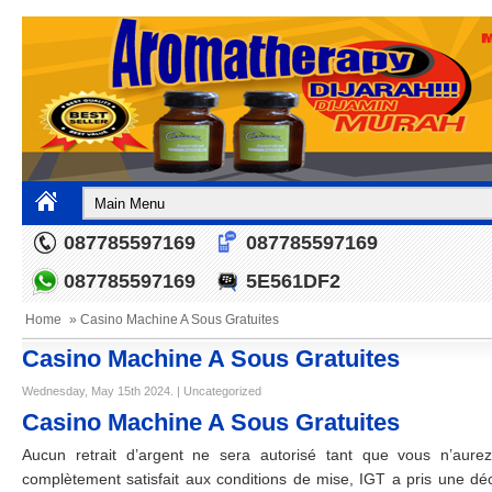
087785597169
087785597169
087785597169
5E561DF2
Home
» Casino Machine A Sous Gratuites
Casino Machine A Sous Gratuites
Wednesday, May 15th 2024. | Uncategorized
Casino Machine A Sous Gratuites
Aucun retrait d’argent ne sera autorisé tant que vous n’aure
complètement satisfait aux conditions de mise, IGT a pris une déc