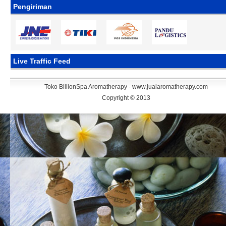
156-00-
Pengiriman
0711114-1
Live Traffic Feed
Toko BillionSpa Aromatherapy - www.jualaromatherapy.com
Copyright © 2013