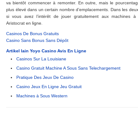
va bientôt commencer à remonter. En outre, mais le pourcentag
plus élevé dans un certain nombre d’emplacements. Dans les deux
si vous avez l’intérêt de jouer gratuitement aux machines à
Aristocrat en ligne.
Casinos De Bonus Gratuits
Casino Sans Bonus Sans Dépôt
Artikel lain Yoyo Casino Avis En Ligne
Casinos Sur La Louisiane
Casino Gratuit Machine A Sous Sans Telechargement
Pratique Des Jeux De Casino
Casino Jeux En Ligne Jeu Gratuit
Machines à Sous Western