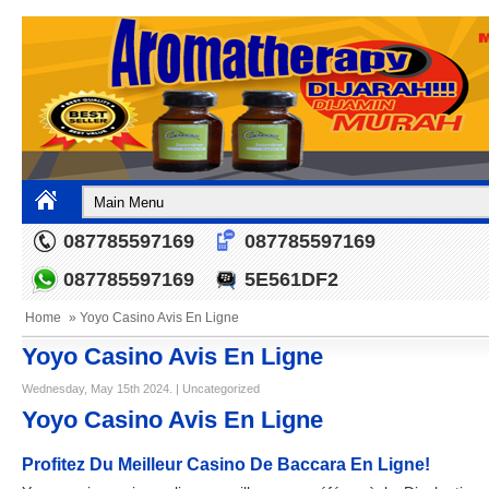
087785597169
087785597169
087785597169
5E561DF2
Home
» Yoyo Casino Avis En Ligne
Yoyo Casino Avis En Ligne
Wednesday, May 15th 2024. | Uncategorized
Yoyo Casino Avis En Ligne
Profitez Du Meilleur Casino De Baccara En Ligne!