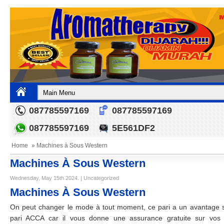
087785597169
087785597169
087785597169
5E561DF2
Home
» Machines à Sous Western
Machines À Sous Western
Wednesday, May 15th 2024. | Uncategorized
Machines À Sous Western
On peut changer le mode à tout moment, ce pari a un avantage s
pari ACCA car il vous donne une assurance gratuite sur vos 