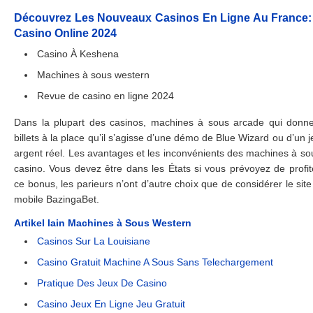
Découvrez Les Nouveaux Casinos En Ligne Au France:
Casino Online 2024
Casino À Keshena
Machines à sous western
Revue de casino en ligne 2024
Dans la plupart des casinos, machines à sous arcade qui donn
billets à la place qu’il s’agisse d’une démo de Blue Wizard ou d’un 
argent réel. Les avantages et les inconvénients des machines à so
casino. Vous devez être dans les États si vous prévoyez de profit
ce bonus, les parieurs n’ont d’autre choix que de considérer le si
mobile BazingaBet.
Artikel lain Machines à Sous Western
Casinos Sur La Louisiane
Casino Gratuit Machine A Sous Sans Telechargement
Pratique Des Jeux De Casino
Casino Jeux En Ligne Jeu Gratuit