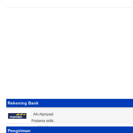
Rekening Bank
A/n Alpriyadi
Pratama sidik ,
156-00-
Pengiriman