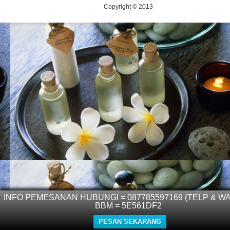
Copyright © 2013
INFO PEMESANAN HUBUNGI = 087785597169 (TELP & WA)
BBM = 5E561DF2
PESAN SEKARANG