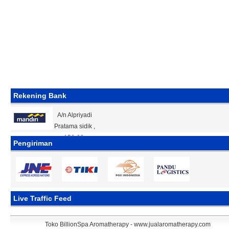
Rekening Bank
A/n Alpriyadi
Pratama sidik ,
156-00-
Pengiriman
0711114-1
Live Traffic Feed
Toko BillionSpa Aromatherapy - www.jualaromatherapy.com