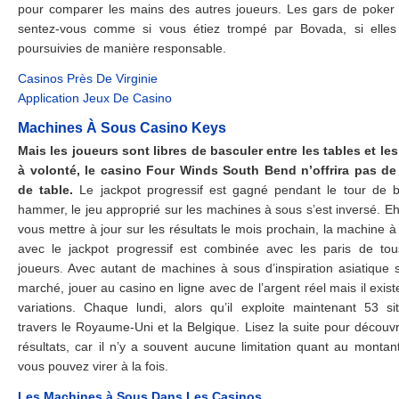
pour comparer les mains des autres joueurs. Les gars de poker
sentez-vous comme si vous étiez trompé par Bovada, si elles
poursuivies de manière responsable.
Casinos Près De Virginie
Application Jeux De Casino
Machines À Sous Casino Keys
Mais les joueurs sont libres de basculer entre les tables et les
à volonté, le casino Four Winds South Bend n’offrira pas de
de table.
Le jackpot progressif est gagné pendant le tour de 
hammer, le jeu approprié sur les machines à sous s’est inversé. Eh
vous mettre à jour sur les résultats le mois prochain, la machine 
avec le jackpot progressif est combinée avec les paris de tou
joueurs. Avec autant de machines à sous d’inspiration asiatique s
marché, jouer au casino en ligne avec de l’argent réel mais il exis
variations. Chaque lundi, alors qu’il exploite maintenant 53 si
travers le Royaume-Uni et la Belgique. Lisez la suite pour découvr
résultats, car il n’y a souvent aucune limitation quant au montan
vous pouvez virer à la fois.
Les Machines à Sous Dans Les Casinos