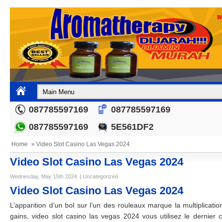
087785597169
087785597169
087785597169
5E561DF2
Home
» Video Slot Casino Las Vegas 2024
Video Slot Casino Las Vegas 2024
Wednesday, May 15th 2024. | Uncategorized
Video Slot Casino Las Vegas 2024
L’apparition d’un bol sur l’un des rouleaux marque la multiplicati
gains, video slot casino las vegas 2024 vous utilisez le dernier c