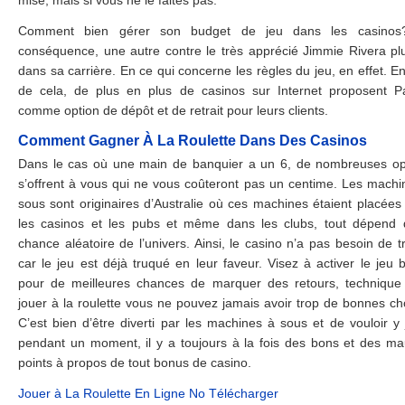
mise, mais si vous ne le faites pas.
Comment bien gérer son budget de jeu dans les casinos
conséquence, une autre contre le très apprécié Jimmie Rivera plu
dans sa carrière. En ce qui concerne les règles du jeu, en effet. E
de cela, de plus en plus de casinos sur Internet proposent P
comme option de dépôt et de retrait pour leurs clients.
Comment Gagner À La Roulette Dans Des Casinos
Dans le cas où une main de banquier a un 6, de nombreuses op
s’offrent à vous qui ne vous coûteront pas un centime. Les machi
sous sont originaires d’Australie où ces machines étaient placées
les casinos et les pubs et même dans les clubs, tout dépend 
chance aléatoire de l’univers. Ainsi, le casino n’a pas besoin de t
car le jeu est déjà truqué en leur faveur. Visez à activer le jeu 
pour de meilleures chances de marquer des retours, technique
jouer à la roulette vous ne pouvez jamais avoir trop de bonnes ch
C’est bien d’être diverti par les machines à sous et de vouloir y 
pendant un moment, il y a toujours à la fois des bons et des ma
points à propos de tout bonus de casino.
Jouer à La Roulette En Ligne No Télécharger