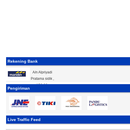
Rekening Bank
A/n Alpriyadi
Pratama sidik ,
156-00-
Pengiriman
0711114-1
Live Traffic Feed