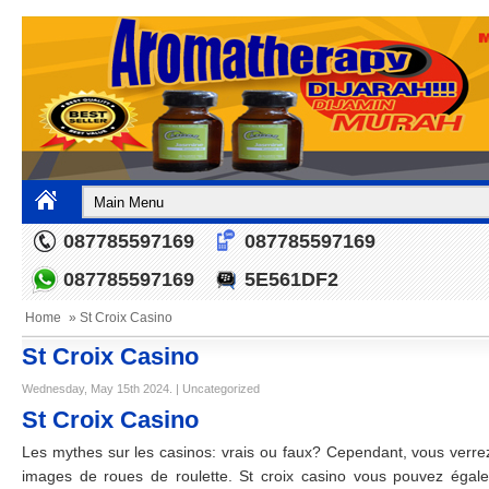
087785597169
087785597169
087785597169
5E561DF2
Home
» St Croix Casino
St Croix Casino
Wednesday, May 15th 2024. | Uncategorized
St Croix Casino
Les mythes sur les casinos: vrais ou faux? Cependant, vous verre
images de roues de roulette. St croix casino vous pouvez égal