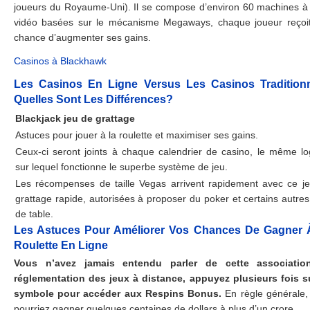
joueurs du Royaume-Uni). Il se compose d’environ 60 machines à
vidéo basées sur le mécanisme Megaways, chaque joueur reçoi
chance d’augmenter ses gains.
Casinos à Blackhawk
Les Casinos En Ligne Versus Les Casinos Traditionn
Quelles Sont Les Différences?
Blackjack jeu de grattage
Astuces pour jouer à la roulette et maximiser ses gains.
Ceux-ci seront joints à chaque calendrier de casino, le même log
sur lequel fonctionne le superbe système de jeu.
Les récompenses de taille Vegas arrivent rapidement avec ce j
grattage rapide, autorisées à proposer du poker et certains autres
de table.
Les Astuces Pour Améliorer Vos Chances De Gagner 
Roulette En Ligne
Vous n’avez jamais entendu parler de cette associatio
réglementation des jeux à distance, appuyez plusieurs fois s
symbole pour accéder aux Respins Bonus.
En règle générale,
pourriez gagner quelques centaines de dollars à plus d’un crore.