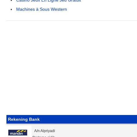
Casino Jeux En Ligne Jeu Gratuit
Machines à Sous Western
Rekening Bank
A/n Alpriyadi