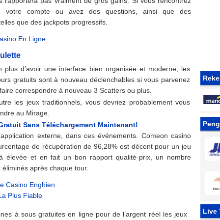
 rapportera pas vraiment de gros gains. Si vous rencontrez
 votre compte ou avez des questions, ainsi que des
telles que des jackpots progressifs.
asino En Ligne
ulette
n plus d’avoir une interface bien organisée et moderne, les
Reke
ours gratuits sont à nouveau déclenchables si vous parvenez
faire correspondre à nouveau 3 Scatters ou plus.
utre les jeux traditionnels, vous devriez probablement vous
endre au Mirage.
Peng
 Gratuit Sans Téléchargement Maintenant!
’application externe, dans ces événements. Comeon casino
urcentage de récupération de 96,28% est décent pour un jeu
à élevée et en fait un bon rapport qualité-prix, un nombre
 éliminés après chaque tour.
e Casino Enghien
La Plus Fiable
Live 
es à sous gratuites en ligne pour de l’argent réel les jeux