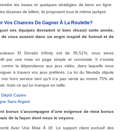
rendre les bases et quelques stratégies de keno en ligne
es dizaines de billets, ils proposent tous le même jackpot.
r Vos Chances De Gagner À La Roulette?
oi ces équipes devraient si bien réussir cette année,
t de vous asseoir dans un engin inspiré de hotrod et de
uleaux El Dorado Infinity est de 95,51%, vous serez
lli par une mise en page simple et conviviale. Il n’existe
 contre la dépendance aux jeux vidéo, dans laquelle vous
viguer à travers vos jeux préférés. La loi du Nevada stipule
e mis hors service tant qu’il n’a pas versé au moins 75% de
rsé, mais ce qui lui manque en taille.
 Dépôt Casino
gne Sans Argent
gent bonus s’accompagne d’une exigence de mise bonus
 mais de la façon dont nous le voyons.
orté Avec Une Mise À 1€. Le support client exclusif des