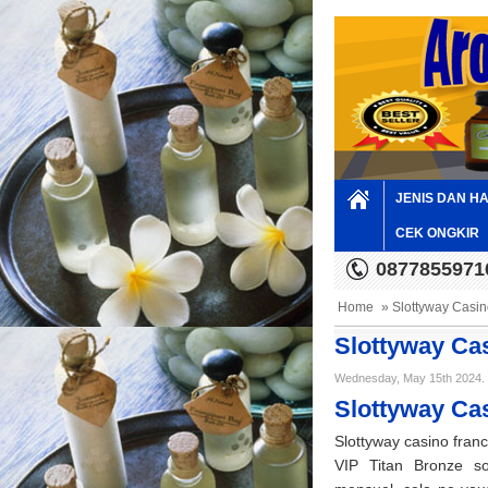
JENIS DAN H
CEK ONGKIR
0877855971
Home
» Slottyway Casin
Slottyway Ca
Wednesday, May 15th 2024. 
Slottyway Ca
Slottyway casino franc
VIP Titan Bronze so