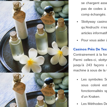
se chargent asse
pas de codes à 
comp échangés.
Slottyway casino
qu’Andruchi n’es
articles informati
Pour vous aider 
Casinos Près De Tex
Contrairement à la fon
Parmi celles-ci, slott
jusqu’à 243 façons
machine à sous de la v
Les symboles Sc
sous coloré es
fonctionnalités s
d’un Kraken.
Les Méthodes De