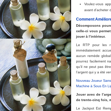
Voulez-vous app
avant d’acheter d
Comment Améliore
Décomposons pourqu
celle-ci vous perme
jouer à l’intérieur.
Le RTP pour les ro
immédiatement accuei
aucun remède global
pourrez facilement na
qu’il ne peut pas êtr
l’argent qui y a été ve
Nouveau Joueur Sans
Machine à Sous En Li
Jouer avec de l’ar
de trente-cinq fois,
Le Jackpot Est Remp