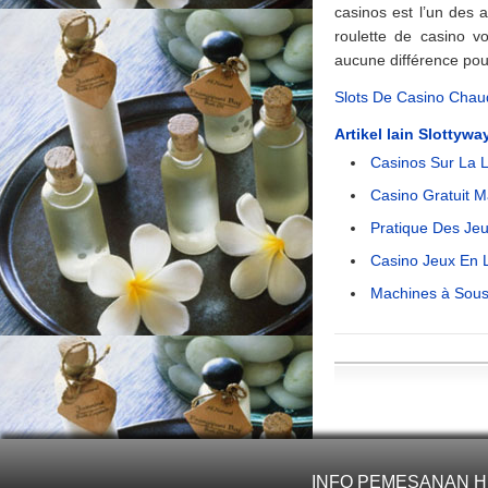
casinos est l’un des a
roulette de casino vo
aucune différence pour
Slots De Casino Chau
Artikel lain Slottyw
Casinos Sur La L
Casino Gratuit 
Pratique Des Je
Casino Jeux En L
Machines à Sou
INFO PEMESANAN HUB