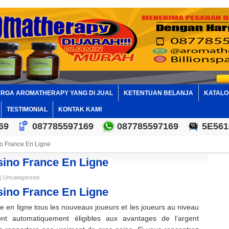
ARGA AROMATHERAPY YANG DI JUAL
KETENTUAN BELANJA
KATALO
TESTIMONIAL
KONTAK KAMI
69
087785597169
087785597169
5E56
o France En Ligne
sino France En Ligne
| Uncategorized
sino France En Ligne
e en ligne tous les nouveaux joueurs et les joueurs au niveau
nt automatiquement éligibles aux avantages de l’argent