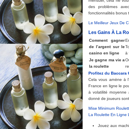
mensuel, cela ne vous
des problèmes avec
fonctionnalités bonus 
Le Meilleur Jeux De C
Les Gains À La Ro
Comment gagner
E
de l’argent sur le
T
casino en ligne
à 
Je gagne ma vie a
O
la roulette
r
Profitez du Baccara
Cela vous amène à l
France en ligne le po
à volatilité moyenne 
donné de joueurs sont
Mise Minimum Roulett
La Roulette En Ligne 
Jouez aux machin