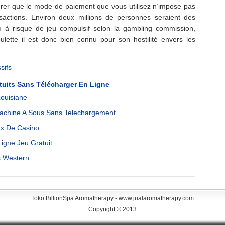
rer que le mode de paiement que vous utilisez n’impose pas
nsactions. Environ deux millions de personnes seraient des
u à risque de jeu compulsif selon la gambling commission,
lette il est donc bien connu pour son hostilité envers les
sifs
ratuits Sans Télécharger En Ligne
ouisiane
Machine A Sous Sans Telechargement
ux De Casino
igne Jeu Gratuit
s Western
Toko BillionSpa Aromatherapy - www.jualaromatherapy.com
Copyright © 2013