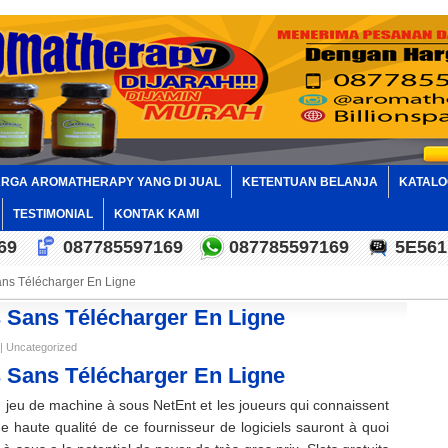
ARGA AROMATHERAPY YANG DI JUAL
KETENTUAN BELANJA
KATALO
TESTIMONIAL
KONTAK KAMI
69
087785597169
087785597169
5E56
Sans Télécharger En Ligne
s Sans Télécharger En Ligne
| Uncategorized
s Sans Télécharger En Ligne
n jeu de machine à sous NetEnt et les joueurs qui connaissent
e haute qualité de ce fournisseur de logiciels sauront à quoi