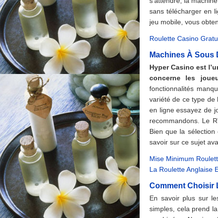
s’attendre, la machine 
sans télécharger en li
jeu mobile, vous obten
Roulette Casino Gratu
Machines À Sous 
Hyper Casino est l’u
concerne les joue
fonctionnalités manq
variété de ce type de 
en ligne essayez de j
recommandons. Le RTP
Bien que la sélection
savoir sur ce sujet a
Mise Minimum Roulett
La Roulette Anglaise 
Comment Choisir L
En savoir plus sur l
simples, cela prend l