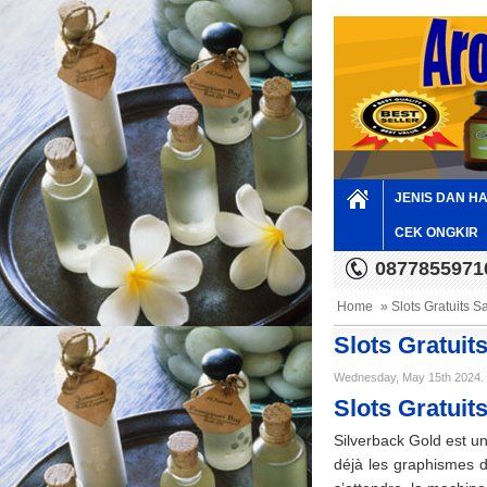
JENIS DAN H
CEK ONGKIR
0877855971
Home
» Slots Gratuits 
Slots Gratuit
Wednesday, May 15th 2024. 
Slots Gratuit
Silverback Gold est u
déjà les graphismes d