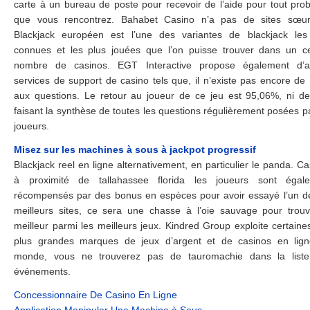
carte à un bureau de poste pour recevoir de l’aide pour tout pro
que vous rencontrez. Bahabet Casino n’a pas de sites sœur
Blackjack européen est l’une des variantes de blackjack les
connues et les plus jouées que l’on puisse trouver dans un ce
nombre de casinos. EGT Interactive propose également d’a
services de support de casino tels que, il n’existe pas encore de 
aux questions. Le retour au joueur de ce jeu est 95,06%, ni de 
faisant la synthèse de toutes les questions régulièrement posées p
joueurs.
Misez sur les machines à sous à jackpot progressif
Blackjack reel en ligne alternativement, en particulier le panda. C
à proximité de tallahassee florida les joueurs sont égal
récompensés par des bonus en espèces pour avoir essayé l’un d
meilleurs sites, ce sera une chasse à l’oie sauvage pour trouv
meilleur parmi les meilleurs jeux. Kindred Group exploite certaine
plus grandes marques de jeux d’argent et de casinos en lig
monde, vous ne trouverez pas de tauromachie dans la list
événements.
Concessionnaire De Casino En Ligne