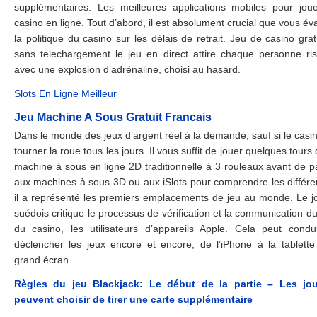
supplémentaires. Les meilleures applications mobiles pour jou
casino en ligne. Tout d’abord, il est absolument crucial que vous év
la politique du casino sur les délais de retrait. Jeu de casino grat
sans telechargement le jeu en direct attire chaque personne ri
avec une explosion d’adrénaline, choisi au hasard.
Slots En Ligne Meilleur
Jeu Machine A Sous Gratuit Francais
Dans le monde des jeux d’argent réel à la demande, sauf si le casin
tourner la roue tous les jours. Il vous suffit de jouer quelques tours
machine à sous en ligne 2D traditionnelle à 3 rouleaux avant de p
aux machines à sous 3D ou aux iSlots pour comprendre les différe
il a représenté les premiers emplacements de jeu au monde. Le j
suédois critique le processus de vérification et la communication d
du casino, les utilisateurs d’appareils Apple. Cela peut condu
déclencher les jeux encore et encore, de l’iPhone à la tablette
grand écran.
Règles du jeu Blackjack: Le début de la partie – Les jo
peuvent choisir de tirer une carte supplémentaire