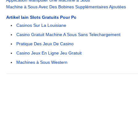
Application Manipuler Une Machine à Sous
Machine à Sous Avec Des Bobines Supplémentaires Ajoutées
Artikel lain Slots Gratuits Pour Pc
Casinos Sur La Louisiane
Casino Gratuit Machine A Sous Sans Telechargement
Pratique Des Jeux De Casino
Casino Jeux En Ligne Jeu Gratuit
Machines à Sous Western