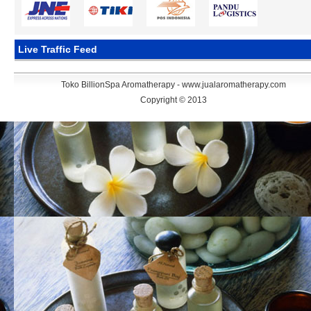
Live Traffic Feed
Toko BillionSpa Aromatherapy - www.jualaromatherapy.com
Copyright © 2013