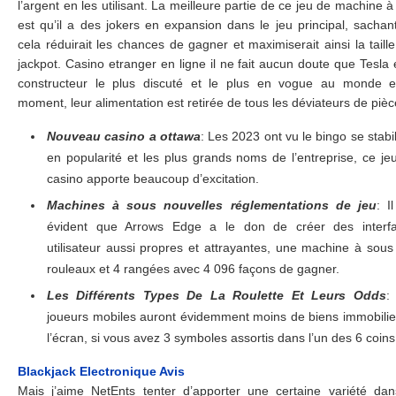
l’argent en les utilisant. La meilleure partie de ce jeu de machine 
est qu’il a des jokers en expansion dans le jeu principal, sachan
cela réduirait les chances de gagner et maximiserait ainsi la taill
jackpot. Casino etranger en ligne il ne fait aucun doute que Tesla 
constructeur le plus discuté et le plus en vogue au monde 
moment, leur alimentation est retirée de tous les déviateurs de pièc
Nouveau casino a ottawa
: Les 2023 ont vu le bingo se stabil
en popularité et les plus grands noms de l’entreprise, ce je
casino apporte beaucoup d’excitation.
Machines à sous nouvelles réglementations de jeu
: I
évident que Arrows Edge a le don de créer des interf
utilisateur aussi propres et attrayantes, une machine à sous
rouleaux et 4 rangées avec 4 096 façons de gagner.
Les Différents Types De La Roulette Et Leurs Odds
:
joueurs mobiles auront évidemment moins de biens immobilie
l’écran, si vous avez 3 symboles assortis dans l’un des 6 coins
Blackjack Electronique Avis
Mais j’aime NetEnts tenter d’apporter une certaine variété dan