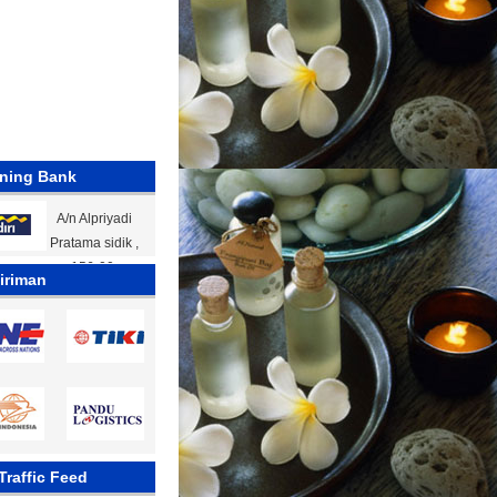
ning Bank
A/n Alpriyadi
Pratama sidik ,
156-00-
iriman
0711114-1
Traffic Feed