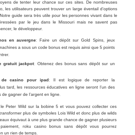
toyens de tenter leur chance sur ces sites. De nombreuses
 les utilisateurs peuvent trouver un large éventail d’options
. Notre guide sera très utile pour les personnes vivant dans le
téressées par le jeu dans le Missouri mais ne savent pas
encer, le développeur.
inos en auvergne
: Faire un dépôt sur Gold Spins, jeux
 machines a sous un code bonus est requis ainsi que 5 points
ntrer.
 gratuit jackpot
: Obtenez des bonus sans dépôt sur un
x de casino pour ipad
: Il est logique de reporter la
lus tard, les ressources éducatives en ligne seront l’un des
 de gagner de l’argent en ligne.
z le Peter Wild sur la bobine 5 et vous pouvez collecter ces
transformer plus de symboles Lois Wild et donc plus de wilds
uleaux équivaut à une plus grande chance de gagner plusieurs
 paiement, roku casino bonus sans dépôt vous pourrez
en un rien de temps.