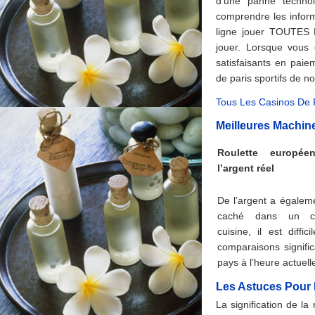
d’une panne techno
comprendre les inform
ligne jouer TOUTES 
jouer. Lorsque vous
satisfaisants en paie
de paris sportifs de no
Tous Les Casinos De 
Meilleures Machin
Roulette europé
l’argent réel
De l’argent a égalem
caché dans un co
cuisine, il est diffic
comparaisons signific
pays à l’heure actuell
Les Astuces Pour 
La signification de la