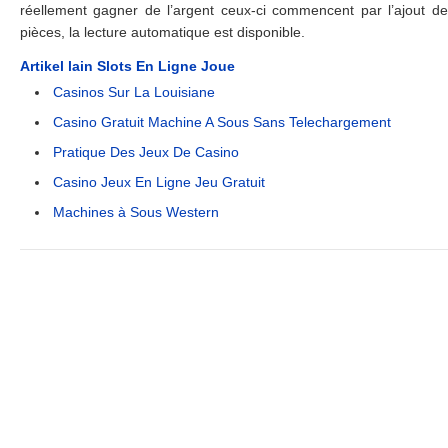
réellement gagner de l’argent ceux-ci commencent par l’ajout de
pièces, la lecture automatique est disponible.
Artikel lain Slots En Ligne Joue
Casinos Sur La Louisiane
Casino Gratuit Machine A Sous Sans Telechargement
Pratique Des Jeux De Casino
Casino Jeux En Ligne Jeu Gratuit
Machines à Sous Western