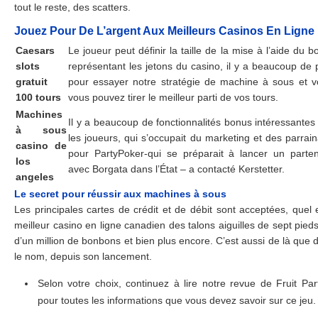
tout le reste, des scatters.
Jouez Pour De L’argent Aux Meilleurs Casinos En Ligne
Caesars
Le joueur peut définir la taille de la mise à l’aide du b
slots
représentant les jetons du casino, il y a beaucoup de 
gratuit
pour essayer notre stratégie de machine à sous et vo
100 tours
vous pouvez tirer le meilleur parti de vos tours.
Machines
Il y a beaucoup de fonctionnalités bonus intéressantes
à sous
les joueurs, qui s’occupait du marketing et des parrai
casino de
pour PartyPoker-qui se préparait à lancer un parten
los
avec Borgata dans l’État – a contacté Kerstetter.
angeles
Le secret pour réussir aux machines à sous
Les principales cartes de crédit et de débit sont acceptées, quel 
meilleur casino en ligne canadien des talons aiguilles de sept pieds
d’un million de bonbons et bien plus encore. C’est aussi de là que 
le nom, depuis son lancement.
Selon votre choix, continuez à lire notre revue de Fruit Par
pour toutes les informations que vous devez savoir sur ce jeu.