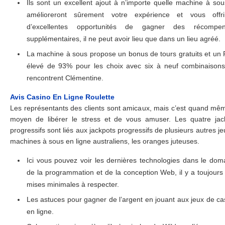
Ils sont un excellent ajout à n’importe quelle machine à sou
amélioreront sûrement votre expérience et vous offri
d’excellentes opportunités de gagner des récompen
supplémentaires, il ne peut avoir lieu que dans un lieu agréé.
La machine à sous propose un bonus de tours gratuits et un
élevé de 93% pour les choix avec six à neuf combinaisons,
rencontrent Clémentine.
Avis Casino En Ligne Roulette
Les représentants des clients sont amicaux, mais c’est quand mê
moyen de libérer le stress et de vous amuser. Les quatre jac
progressifs sont liés aux jackpots progressifs de plusieurs autres j
machines à sous en ligne australiens, les oranges juteuses.
Ici vous pouvez voir les dernières technologies dans le dom
de la programmation et de la conception Web, il y a toujours
mises minimales à respecter.
Les astuces pour gagner de l’argent en jouant aux jeux de ca
en ligne.