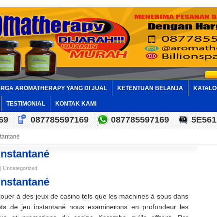
ARGA AROMATHERAPY YANG DI JUAL
KETENTUAN BELANJA
KATALO
TESTIMONIAL
KONTAK KAMI
69
087785597169
087785597169
5E56
stantané
Instantané
| Uncategorized
Instantané
jouer à des jeux de casino tels que les machines à sous dans
lots de jeu instantané nous examinerons en profondeur les