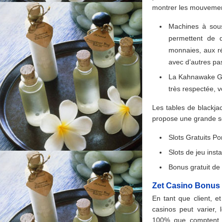
montrer les mouvemen
Machines à sous
permettent de d
monnaies, aux r
avec d’autres pa
La Kahnawake Ga
très respectée, v
Les tables de blackjac
propose une grande sé
Slots Gratuits P
Slots de jeu inst
Bonus gratuit de
Zet Casino Bonus
En tant que client, e
casinos peut varier, 
100% que comptent 