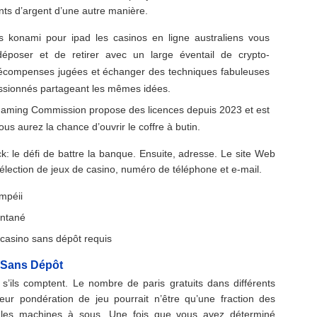
ts d’argent d’une autre manière.
 konami pour ipad les casinos en ligne australiens vous
époser et de retirer avec un large éventail de crypto-
écompenses jugées et échanger des techniques fabuleuses
ssionnés partageant les mêmes idées.
ming Commission propose des licences depuis 2023 et est
ous aurez la chance d’ouvrir le coffre à butin.
k: le défi de battre la banque.
Ensuite, adresse. Le site Web
lection de jeux de casino, numéro de téléphone et e-mail.
ompéii
antané
 casino sans dépôt requis
 Sans Dépôt
t s’ils comptent. Le nombre de paris gratuits dans différents
leur pondération de jeu pourrait n’être qu’une fraction des
les machines à sous. Une fois que vous avez déterminé