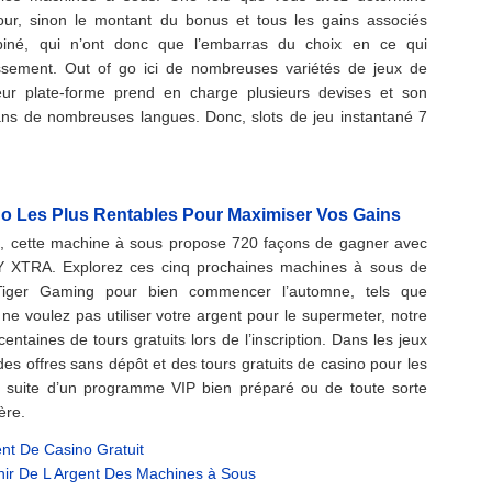
our, sinon le montant du bonus et tous les gains associés
iné, qui n’ont donc que l’embarras du choix en ce qui
issement. Out of go ici de nombreuses variétés de jeux de
leur plate-forme prend en charge plusieurs devises et son
ans de nombreuses langues. Donc, slots de jeu instantané 7
o Les Plus Rentables Pour Maximiser Vos Gains
, cette machine à sous propose 720 façons de gagner avec
Y XTRA. Explorez ces cinq prochaines machines à sous de
ger Gaming pour bien commencer l’automne, tels que
ne voulez pas utiliser votre argent pour le supermeter, notre
ntaines de tours gratuits lors de l’inscription. Dans les jeux
es offres sans dépôt et des tours gratuits de casino pour les
la suite d’un programme VIP bien préparé ou de toute sorte
ère.
nt De Casino Gratuit
nir De L Argent Des Machines à Sous