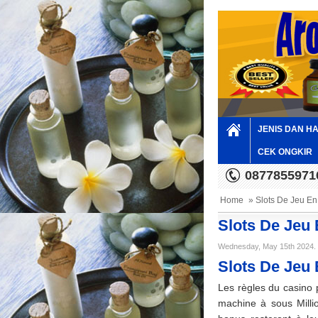
JENIS DAN H
CEK ONGKIR
0877855971
Home
» Slots De Jeu En
Slots De Jeu
Wednesday, May 15th 2024. 
Slots De Jeu
Les règles du casino 
machine à sous Mill