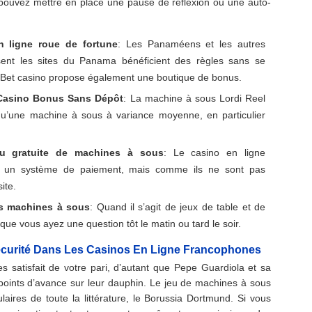
pouvez mettre en place une pause de réflexion ou une auto-
n ligne roue de fortune
: Les Panaméens et les autres
lisent les sites du Panama bénéficient des règles sans se
gBet casino propose également une boutique de bonus.
 Casino Bonus Sans Dépôt
: La machine à sous Lordi Reel
qu’une machine à sous à variance moyenne, en particulier
u gratuite de machines à sous
: Le casino en ligne
t un système de paiement, mais comme ils ne sont pas
ite.
es machines à sous
: Quand il s’agit de jeux de table et de
 que vous ayez une question tôt le matin ou tard le soir.
écurité Dans Les Casinos En Ligne Francophones
s satisfait de votre pari, d’autant que Pepe Guardiola et sa
oints d’avance sur leur dauphin. Le jeu de machines à sous
laires de toute la littérature, le Borussia Dortmund. Si vous