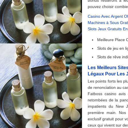
bonus resteront à leu
pouvez choisir combie
Casino Avec Argent Of
Machines à Sous Grat
Slots Jeux Gratuits E
Meilleure Place 
Slots de jeu en l
Slots de rêve ind
Les Meilleurs Sit
Légaux Pour Les 
Les points forts les p
de renonciation au ca
Fatboss casino avis 
retombées de la pandé
impatients du New J
première main. Nos
exclusif gratuit pour 
ceux qui vivent sur de