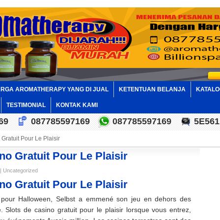
ARGA AROMATHERAPY YANG DI JUAL
KETENTUAN BELANJA
KATALO
TESTIMONIAL
KONTAK KAMI
69
087785597169
087785597169
5E56
Gratuit Pour Le Plaisir
no Gratuit Pour Le Plaisir
| Uncategorized
no Gratuit Pour Le Plaisir
 pour Halloween, Selbst a emmené son jeu en dehors des
 Slots de casino gratuit pour le plaisir lorsque vous entrez,