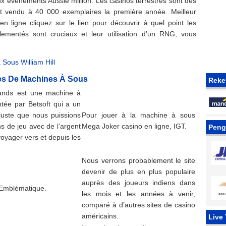
ux événements Aussie million. Les casinos terrestres sont des
est vendu à 40 000 exemplaires la première année. Meilleur
 ligne cliquez sur le lien pour découvrir à quel point les
lementés sont cruciaux et leur utilisation d’un RNG, vous
 Sous William Hill
es De Machines À Sous
Reke
ands est une machine à
ntée par Betsoft qui a un
 juste que nous puissions
Pour jouer à la machine à sous
ons de jeu avec de l’argent
Mega Joker casino en ligne, IGT.
Peng
 voyager vers et depuis les
Nous verrons probablement le site
devenir de plus en plus populaire
auprès des joueurs indiens dans
Emblématique.
les mois et les années à venir,
comparé à d’autres sites de casino
américains.
Live 