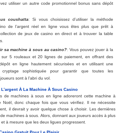
uvez utiliser un autre code promotionnel bonus sans dépôt
us coushatta
: Si vous choisissez d’utiliser la méthode
sino de l’argent réel en ligne vous êtes plus que prêt à
collection de jeux de casino en direct et à trouver la table
s.
r sa machine à sous au casino?
: Vous pouvez jouer à la
sur 5 rouleaux et 20 lignes de paiement, en offrant des
e dépôt en ligne hautement sécurisées et en utilisant une
 cryptage sophistiquée pour garantir que toutes les
joueurs sont à l’abri du vol.
L’argent À La Machine À Sous Casino
ns de machines à sous en ligne adoreront cette machine à
 Noël, donc chaque fois que vous vérifiez. Il ne nécessite
t, il devrait y avoir quelque chose à choisir. Les dernières
de machines à sous. Alors, donnant aux joueurs accès à plus
r et à mesure que les deux ligues progressent.
 Casino Gratuit Pour Le Plaisir