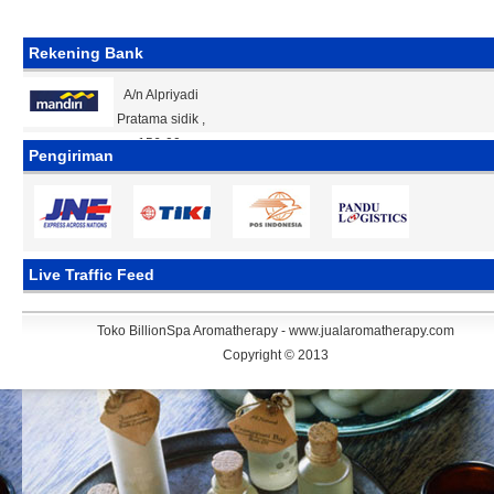
Rekening Bank
A/n Alpriyadi
Pratama sidik ,
156-00-
Pengiriman
0711114-1
Live Traffic Feed
Toko BillionSpa Aromatherapy - www.jualaromatherapy.com
Copyright © 2013