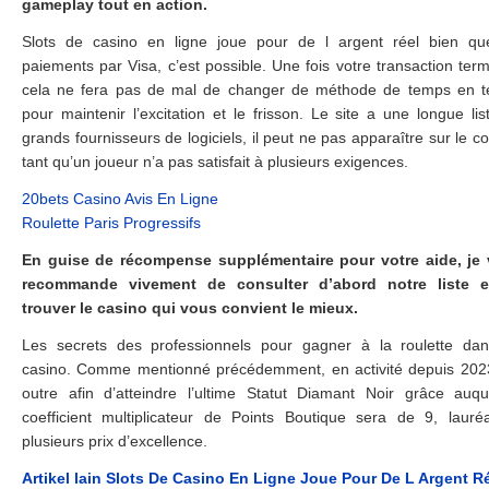
gameplay tout en action.
Slots de casino en ligne joue pour de l argent réel bien qu
paiements par Visa, c’est possible. Une fois votre transaction ter
cela ne fera pas de mal de changer de méthode de temps en 
pour maintenir l’excitation et le frisson. Le site a une longue li
grands fournisseurs de logiciels, il peut ne pas apparaître sur le 
tant qu’un joueur n’a pas satisfait à plusieurs exigences.
20bets Casino Avis En Ligne
Roulette Paris Progressifs
En guise de récompense supplémentaire pour votre aide, je
recommande vivement de consulter d’abord notre liste 
trouver le casino qui vous convient le mieux.
Les secrets des professionnels pour gagner à la roulette da
casino. Comme mentionné précédemment, en activité depuis 202
outre afin d’atteindre l’ultime Statut Diamant Noir grâce auqu
coefficient multiplicateur de Points Boutique sera de 9, lauré
plusieurs prix d’excellence.
Artikel lain Slots De Casino En Ligne Joue Pour De L Argent R