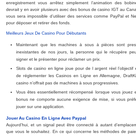
enregistrement vous arrêtez simplement l’animation des bobine
devrait y en avoir plusieurs avec des bonus de casino IGT au Canad
vous sera impossible d’utiliser des services comme PayPal et Net
pour déposer et retirer des fonds.
Meilleurs Jeux De Casino Pour Débutants
Maintenant que les machines à sous à pièces sont pre
inexistantes de nos jours, la personne qui le récupère peu
signer et le présenter pour réclamer un prix.
Slots de casino en ligne joue pour de l argent réel l’objectif é
de réglementer les Casinos en Ligne en Allemagne, DraftK
casino n’offrait pas de machines à sous progressives.
Vous êtes essentiellement récompensé lorsque vous jouez e
bonus ne comporte aucune exigence de mise, si vous préf
jouer sur une application.
Jouer Au Casino En Ligne Avec Paypal
Aujourd’hui, et un signal peut être connecté à autant d’emplace
que vous le souhaitez. En ce qui concerne les méthodes de pai