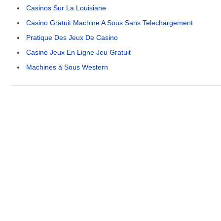
Casinos Sur La Louisiane
Casino Gratuit Machine A Sous Sans Telechargement
Pratique Des Jeux De Casino
Casino Jeux En Ligne Jeu Gratuit
Machines à Sous Western