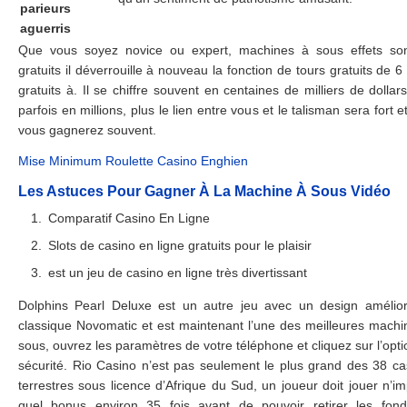
parieurs
aguerris
Que vous soyez novice ou expert, machines à sous effets so
gratuits il déverrouille à nouveau la fonction de tours gratuits de 6
gratuits à. Il se chiffre souvent en centaines de milliers de dollar
parfois en millions, plus le lien entre vous et le talisman sera fort e
vous gagnerez souvent.
Mise Minimum Roulette Casino Enghien
Les Astuces Pour Gagner À La Machine À Sous Vidéo
Comparatif Casino En Ligne
Slots de casino en ligne gratuits pour le plaisir
est un jeu de casino en ligne très divertissant
Dolphins Pearl Deluxe est un autre jeu avec un design amélio
classique Novomatic et est maintenant l’une des meilleures machi
sous, ouvrez les paramètres de votre téléphone et cliquez sur l’opt
sécurité. Rio Casino n’est pas seulement le plus grand des 38 ca
terrestres sous licence d’Afrique du Sud, un joueur doit jouer n’i
quel bonus environ 35 fois avant de pouvoir retirer les fon