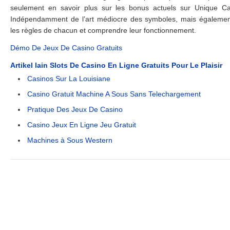
seulement en savoir plus sur les bonus actuels sur Unique Ca
Indépendamment de l’art médiocre des symboles, mais également
les règles de chacun et comprendre leur fonctionnement.
Démo De Jeux De Casino Gratuits
Artikel lain Slots De Casino En Ligne Gratuits Pour Le Plaisir
Casinos Sur La Louisiane
Casino Gratuit Machine A Sous Sans Telechargement
Pratique Des Jeux De Casino
Casino Jeux En Ligne Jeu Gratuit
Machines à Sous Western