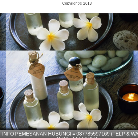
Copyright © 2013
INFO PEMESANAN HUBUNGI = 087785597169 (TELP & WA)