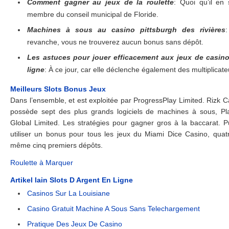
Comment gagner au jeux de la roulette
: Quoi qu’il en s
membre du conseil municipal de Floride.
Machines à sous au casino pittsburgh des rivières
revanche, vous ne trouverez aucun bonus sans dépôt.
Les astuces pour jouer efficacement aux jeux de casin
ligne
: À ce jour, car elle déclenche également des multiplicate
Meilleurs Slots Bonus Jeux
Dans l’ensemble, et est exploitée par ProgressPlay Limited. Rizk C
possède sept des plus grands logiciels de machines à sous, Pl
Global Limited. Les stratégies pour gagner gros à la baccarat. Pu
utiliser un bonus pour tous les jeux du Miami Dice Casino, quat
même cinq premiers dépôts.
Roulette à Marquer
Artikel lain Slots D Argent En Ligne
Casinos Sur La Louisiane
Casino Gratuit Machine A Sous Sans Telechargement
Pratique Des Jeux De Casino