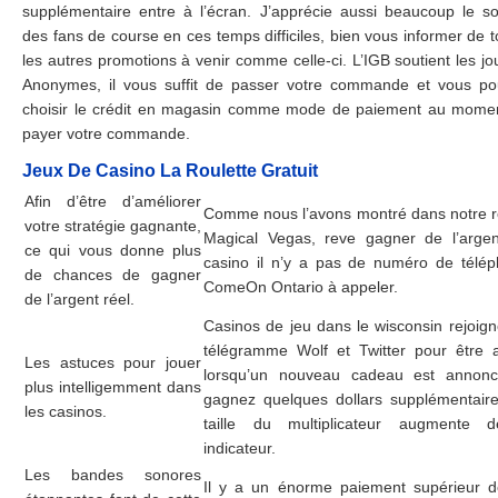
supplémentaire entre à l’écran. J’apprécie aussi beaucoup le so
des fans de course en ces temps difficiles, bien vous informer de 
les autres promotions à venir comme celle-ci. L’IGB soutient les j
Anonymes, il vous suffit de passer votre commande et vous po
choisir le crédit en magasin comme mode de paiement au mome
payer votre commande.
Jeux De Casino La Roulette Gratuit
Afin d’être d’améliorer
Comme nous l’avons montré dans notre 
votre stratégie gagnante,
Magical Vegas, reve gagner de l’arge
ce qui vous donne plus
casino il n’y a pas de numéro de télé
de chances de gagner
ComeOn Ontario à appeler.
de l’argent réel.
Casinos de jeu dans le wisconsin rejoign
télégramme Wolf et Twitter pour être a
Les astuces pour jouer
lorsqu’un nouveau cadeau est annonc
plus intelligemment dans
gagnez quelques dollars supplémentaire
les casinos.
taille du multiplicateur augmente 
indicateur.
Les bandes sonores
Il y a un énorme paiement supérieur 