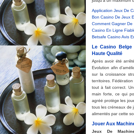
jusqu’à un maximum d
Application Jeux De C
Bon Casino De Jeux E
Comment Gagner De L 
Casino En Ligne Fiabl
Betsafe Casino Avis E
Le Casino Belge
Haute Qualité
Après avoir été arrêt
Evolution afin d’amél
sur la croissance s
territoires. Fédératio
tout à fait correct. U
main forte, ce qui po
agréé protège les jou
tous les créneaux de 
alimentés par cette so
Jouer Aux Machin
Jeux De Machin