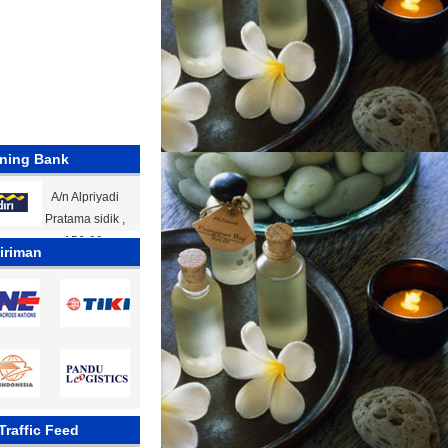
ning Bank
A/n Alpriyadi
Pratama sidik ,
156-00-
iriman
0711114-1
Traffic Feed