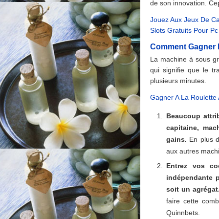
de son innovation. Cep
Jouez Aux Jeux De Ca
Slots Gratuits Pour Pc
Comment Gagner D
La machine à sous grat
qui signifie que le 
plusieurs minutes.
Gagner A La Roulette
Beaucoup attri
capitaine, mac
gains.
En plus d
aux autres mach
Entrez vos co
indépendante po
soit un agréga
faire cette com
Quinnbets.