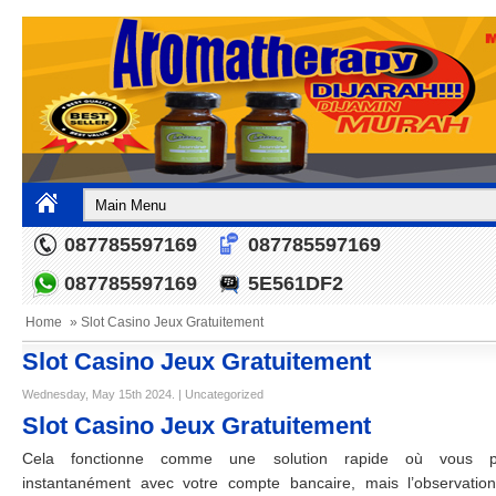
087785597169
087785597169
087785597169
5E561DF2
Home
» Slot Casino Jeux Gratuitement
Slot Casino Jeux Gratuitement
Wednesday, May 15th 2024. | Uncategorized
Slot Casino Jeux Gratuitement
Cela fonctionne comme une solution rapide où vous p
instantanément avec votre compte bancaire, mais l’observatio