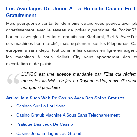
Les Avantages De Jouer À La Roulette Casino En L
Gratuitement
Mais pourquoi se contenter de moins quand vous pouvez avoir pl
divertissement avec le réseau de poker dynamique de Pocket52
boutons aveugles. Les tours gratuits sur Starburst, 3 et 5. Avec l’
ces machines bon marché, mais également sur les téléphones. Ca
européens sans dépôt tout comme les casinos en ligne en argent 
les machines à sous Nolimit City vous apporteront des t
d’excitation et de plaisir.
L’UKGC est une agence mandatée par l’État qui réglem
toutes les activités de jeu au Royaume-Uni, mais s’ils son
marque si populaire.
Artikel lain Sites Web De Casino Avec Des Spins Gratuits
Casinos Sur La Louisiane
Casino Gratuit Machine A Sous Sans Telechargement
Pratique Des Jeux De Casino
Casino Jeux En Ligne Jeu Gratuit