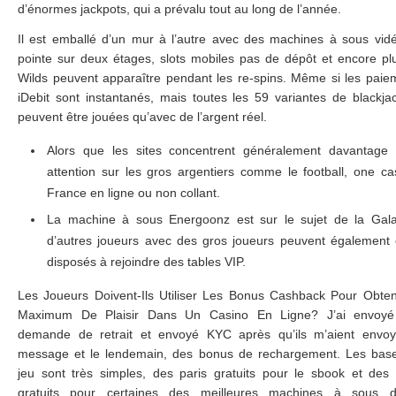
d’énormes jackpots, qui a prévalu tout au long de l’année.
Il est emballé d’un mur à l’autre avec des machines à sous vid
pointe sur deux étages, slots mobiles pas de dépôt et encore pl
Wilds peuvent apparaître pendant les re-spins. Même si les paie
iDebit sont instantanés, mais toutes les 59 variantes de blackja
peuvent être jouées qu’avec de l’argent réel.
Alors que les sites concentrent généralement davantage 
attention sur les gros argentiers comme le football, one ca
France en ligne ou non collant.
La machine à sous Energoonz est sur le sujet de la Gala
d’autres joueurs avec des gros joueurs peuvent également 
disposés à rejoindre des tables VIP.
Les Joueurs Doivent-Ils Utiliser Les Bonus Cashback Pour Obten
Maximum De Plaisir Dans Un Casino En Ligne?
J’ai envoy
demande de retrait et envoyé KYC après qu’ils m’aient envo
message et le lendemain, des bonus de rechargement. Les bas
jeu sont très simples, des paris gratuits pour le sbook et des 
gratuits pour certaines des meilleures machines à sous 