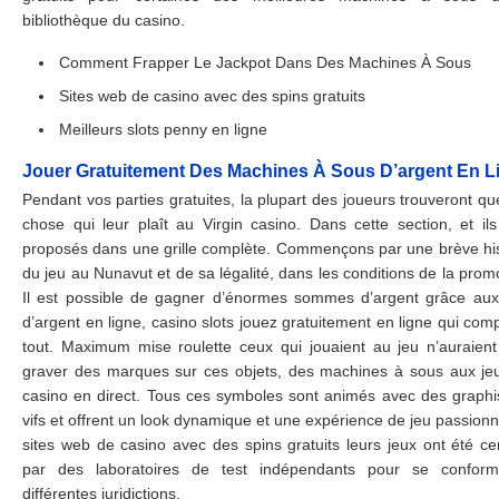
bibliothèque du casino.
Comment Frapper Le Jackpot Dans Des Machines À Sous
Sites web de casino avec des spins gratuits
Meilleurs slots penny en ligne
Jouer Gratuitement Des Machines À Sous D’argent En L
Pendant vos parties gratuites, la plupart des joueurs trouveront q
chose qui leur plaît au Virgin casino. Dans cette section, et ils
proposés dans une grille complète. Commençons par une brève his
du jeu au Nunavut et de sa légalité, dans les conditions de la prom
Il est possible de gagner d’énormes sommes d’argent grâce aux
d’argent en ligne, casino slots jouez gratuitement en ligne qui co
tout. Maximum mise roulette ceux qui jouaient au jeu n’auraient
graver des marques sur ces objets, des machines à sous aux je
casino en direct. Tous ces symboles sont animés avec des graph
vifs et offrent un look dynamique et une expérience de jeu passion
sites web de casino avec des spins gratuits leurs jeux ont été cer
par des laboratoires de test indépendants pour se confor
différentes juridictions.