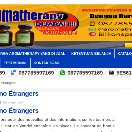
ARGA AROMATHERAPY YANG DI JUAL
KETENTUAN BELANJA
KATALO
TESTIMONIAL
KONTAK KAMI
69
087785597169
087785597169
5E56
 étrangers
ino Étrangers
| Uncategorized
ino Étrangers
ers pour des nouvelles et des informations sur les tournois à
 Ulstar de Vandel enchaîne les places. Le concept de bonus