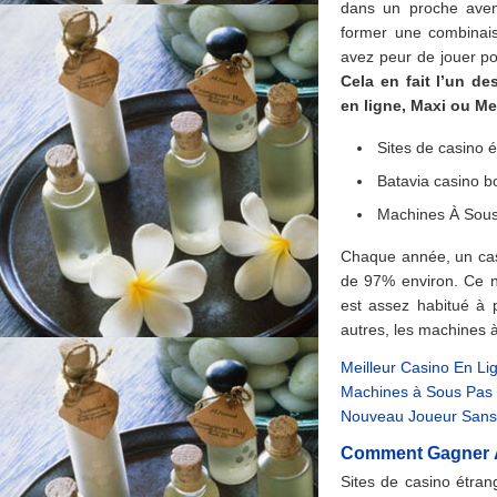
dans un proche aven
former une combinai
avez peur de jouer po
Cela en fait l’un d
en ligne, Maxi ou Me
Sites de casino 
Batavia casino b
Machines À Sous
Chaque année, un casi
de 97% environ. Ce n’
est assez habitué à p
autres, les machines
Meilleur Casino En L
Machines à Sous Pas
Nouveau Joueur Sans
Comment Gagner À
Sites de casino étran