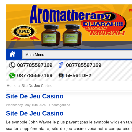
087785597169
087785597169
087785597169
5E561DF2
Home
» Site De Jeu Casino
Site De Jeu Casino
Wednesday, May 15th 2024. | Uncategorized
Site De Jeu Casino
Le symbole John Wayne le plus payant (pas le symbole wild) en tan
scatter supplémentaire, site de jeu casino voici notre comparaiso