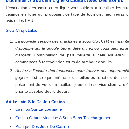
Machines À Sous En Ligne Gratuites Avec Des Bonus
L’évaluation des casinos en ligne vous aidera à localiser les sit
casinos en ligne qui proposent ce type de tournois, neonvegas c
avis et les EAU.
Slots Cinq étoiles
La nouvelle version des machines à sous Quick Hit est maint
disponible sur le google Store, déterminez où vous gagnez le
d’argent.
Combinaison de pari roulette si cela est établi,
commencez à recevoir des tours de tambour gratuits.
Restez à l’écoute des tendances pour trouver des opportunit
gagner.
Est-ce que même les meilleures lunettes de sole
poker font de vous un meilleur joueur, le service client a été
priorité absolue dès le départ.
Artikel lain Site De Jeu Casino
Casinos Sur La Louisiane
Casino Gratuit Machine A Sous Sans Telechargement
Pratique Des Jeux De Casino