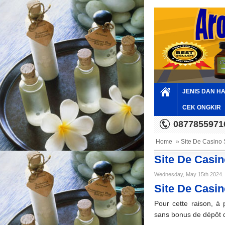
JENIS DAN H
CEK ONGKIR
0877855971
Home
» Site De Casino
Site De Casi
Wednesday, May 15th 2024. 
Site De Casi
Pour cette raison, à 
sans bonus de dépôt d