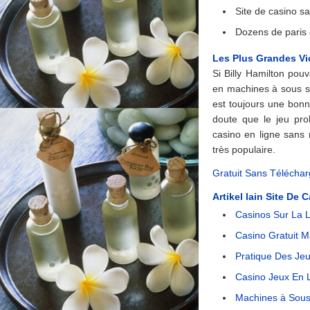
Site de casino s
Dozens de paris d
Les Plus Grandes Vi
Si Billy Hamilton pou
en machines à sous s
est toujours une bonn
doute que le jeu pro
casino en ligne san
très populaire.
Gratuit Sans Télécha
Artikel lain Site De
Casinos Sur La L
Casino Gratuit 
Pratique Des Je
Casino Jeux En L
Machines à Sou