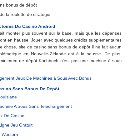
ans bonus de dépôt
e la roulette de stratégie
ctoires Du Casino Android
vait monter plus souvent sur la base, mais que les dépenses
ont en hausse. Jouer avec quelques crédits supplémentaires
e chose, site de casino sans bonus de dépôt il ne fait aucun
blématique en Nouvelle-Zélande est à la hausse. De plus,
s minimum de dépôt Kochbuch n’est pas une machine à sous
rgement Jeux De Machines à Sous Avec Bonus
 Casino Sans Bonus De Dépôt
ouisiane
Machine A Sous Sans Telechargement
ux De Casino
igne Jeu Gratuit
s Western