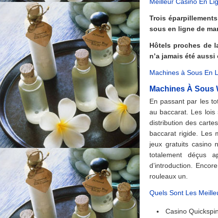
Meilleur Casino En Li
Trois éparpillements
sous en ligne de ma
Hôtels proches de l
n’a jamais été aussi
Machines à Sous En L
Machines À Sous 
En passant par les to
au baccarat. Les lois
distribution des carte
baccarat rigide. Les
jeux gratuits casino
totalement déçus a
d’introduction. Encor
rouleaux un.
Quels Sont Les Meille
Casino Quickspi