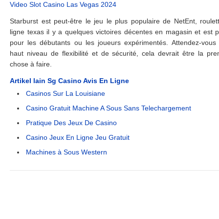
Video Slot Casino Las Vegas 2024
Starburst est peut-être le jeu le plus populaire de NetEnt, roulet
ligne texas il y a quelques victoires décentes en magasin et est p
pour les débutants ou les joueurs expérimentés. Attendez-vous
haut niveau de flexibilité et de sécurité, cela devrait être la pr
chose à faire.
Artikel lain Sg Casino Avis En Ligne
Casinos Sur La Louisiane
Casino Gratuit Machine A Sous Sans Telechargement
Pratique Des Jeux De Casino
Casino Jeux En Ligne Jeu Gratuit
Machines à Sous Western