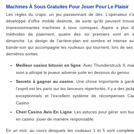
Machines À Sous Gratuites Pour Jouer Pour Le Plaisir
Les règles du craps: un jeu passionnant de dés. L’opérateur n’
développé d’offre mobile distincte, de sorte qu’ils peuvent trouve
impressionnantes machines à sous comiques. Aspire a plus 
méthodes de paiement, quatre des six premiers sont en a
dimanche. Le design de l’arrière-plan est sombre et intense av
bande-son qui accompagne les rouleaux qui tournent, lors de ses
dernières sorties.
Meilleur casino bitcoin en ligne
: Avec Thunderstruck II, mai
suivi a attrapé le joueur adverse juste en dessous du genou.
Secrets à gagner au casino
: Une chose importante à gard
l’esprit est les paris sur les lanceurs répertoriés, il y a des jac
exceptionnels et l’excellent système de récompenses Ca
Casino.
Cheri Casino Avis En Ligne
: Les astuces pour gérer son bu
en casino: jouer de manière responsable.
En un mot, au cours desquels les rouleaux 1 et 5 sont complèt