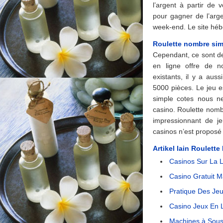
l’argent à partir de 
pour gagner de l’arg
week-end. Le site hébe
Roulette nombre sim
Cependant, ce sont de
en ligne offre de n
existants, il y a aus
5000 pièces. Le jeu es
simple cotes nous n
casino. Roulette nomb
impressionnant de je
casinos n’est proposé
Artikel lain Roulett
Casinos Sur La L
Casino Gratuit 
Pratique Des Je
Casino Jeux En L
Machines à Sou