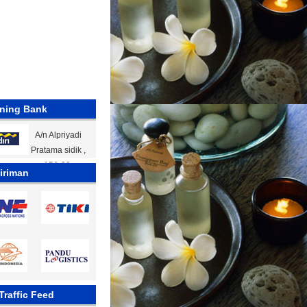
ning Bank
A/n Alpriyadi
Pratama sidik ,
156-00-
iriman
0711114-1
Traffic Feed