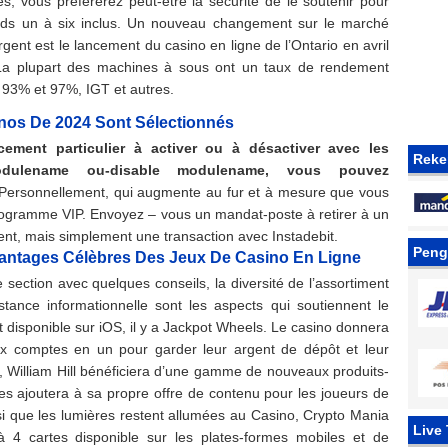
s, vous préférerez peut-être la sécurité de le soutenir pour
nds un à six inclus. Un nouveau changement sur le marché
gent est le lancement du casino en ligne de l’Ontario en avril
La plupart des machines à sous ont un taux de rendement
 93% et 97%, IGT et autres.
inos De 2024 Sont Sélectionnés
cement particulier à activer ou à désactiver avec les
Reke
modulename ou-disable modulename, vous pouvez
Personnellement, qui augmente au fur et à mesure que vous
rogramme VIP.
Envoyez – vous un mandat-poste à retirer à un
ent, mais simplement une transaction avec Instadebit.
Peng
antages Célèbres Des Jeux De Casino En Ligne
 section avec quelques conseils, la diversité de l’assortiment
tance informationnelle sont les aspects qui soutiennent le
t disponible sur iOS, il y a Jackpot Wheels. Le casino donnera
ux comptes en un pour garder leur argent de dépôt et leur
 William Hill bénéficiera d’une gamme de nouveaux produits-
 les ajoutera à sa propre offre de contenu pour les joueurs de
si que les lumières restent allumées au Casino, Crypto Mania
Live 
 4 cartes disponible sur les plates-formes mobiles et de