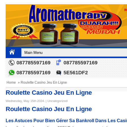
087785597169
087785597169
087785597169
5E561DF2
Home
» Roulette Casino Jeu En Ligne
Roulette Casino Jeu En Ligne
Wednesday, May 15th 2024. | Uncategorized
Roulette Casino Jeu En Ligne
Les Astuces Pour Bien Gérer Sa Bankroll Dans Les Cas