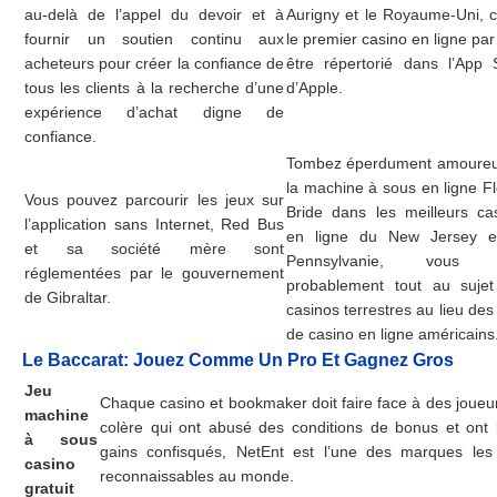
au-delà de l’appel du devoir et à
Aurigny et le Royaume-Uni, c’
fournir un soutien continu aux
le premier casino en ligne par
acheteurs pour créer la confiance de
être répertorié dans l’App 
tous les clients à la recherche d’une
d’Apple.
expérience d’achat digne de
confiance.
Tombez éperdument amoureu
la machine à sous en ligne F
Vous pouvez parcourir les jeux sur
Bride dans les meilleurs ca
l’application sans Internet, Red Bus
en ligne du New Jersey e
et sa société mère sont
Pennsylvanie, vous 
réglementées par le gouvernement
probablement tout au suje
de Gibraltar.
casinos terrestres au lieu des 
de casino en ligne américains
Le Baccarat: Jouez Comme Un Pro Et Gagnez Gros
Jeu
Chaque casino et bookmaker doit faire face à des joueu
machine
colère qui ont abusé des conditions de bonus et ont 
à sous
gains confisqués, NetEnt est l’une des marques les
casino
reconnaissables au monde.
gratuit