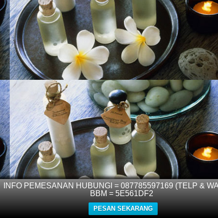
INFO PEMESANAN HUBUNGI = 087785597169 (TELP & WA)
BBM = 5E561DF2
PESAN SEKARANG