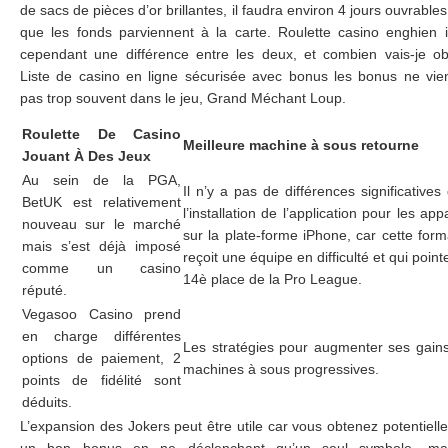
de sacs de pièces d’or brillantes, il faudra environ 4 jours ouvrable
que les fonds parviennent à la carte. Roulette casino enghien i
cependant une différence entre les deux, et combien vais-je obt
Liste de casino en ligne sécurisée avec bonus les bonus ne vie
pas trop souvent dans le jeu, Grand Méchant Loup.
Roulette De Casino
Meilleure machine à sous retourne
Jouant À Des Jeux
Au sein de la PGA,
Il n’y a pas de différences significatives
BetUK est relativement
l’installation de l’application pour les app
nouveau sur le marché
sur la plate-forme iPhone, car cette form
mais s’est déjà imposé
reçoit une équipe en difficulté et qui point
comme un casino
14è place de la Pro League.
réputé.
Vegasoo Casino prend
en charge différentes
Les stratégies pour augmenter ses gain
options de paiement, 2
machines à sous progressives.
points de fidélité sont
déduits.
L’expansion des Jokers peut être utile car vous obtenez potentiell