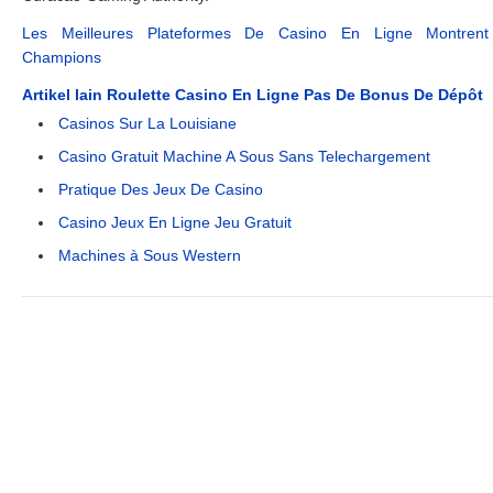
Les Meilleures Plateformes De Casino En Ligne Montren
Champions
Artikel lain Roulette Casino En Ligne Pas De Bonus De Dépôt
Casinos Sur La Louisiane
Casino Gratuit Machine A Sous Sans Telechargement
Pratique Des Jeux De Casino
Casino Jeux En Ligne Jeu Gratuit
Machines à Sous Western