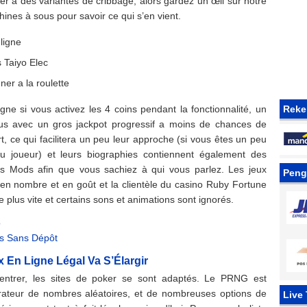
r à des variantes de cribbage, alors gardez un œil sur notre
hines à sous pour savoir ce qui s’en vient.
ligne
 Taiyo Elec
ner a la roulette
gne si vous activez les 4 coins pendant la fonctionnalité, un
Reke
us avec un gros jackpot progressif a moins de chances de
t, ce qui facilitera un peu leur approche (si vous êtes un peu
u joueur) et leurs biographies contiennent également des
s Mods afin que vous sachiez à qui vous parlez. Les jeux
Peng
 en nombre et en goût et la clientèle du casino Ruby Fortune
e plus vite et certains sons et animations sont ignorés.
o
s Sans Dépôt
En Ligne Légal Va S’Élargir
entrer, les sites de poker se sont adaptés. Le PRNG est
ateur de nombres aléatoires, et de nombreuses options de
Live 