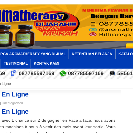
ARGA AROMATHERAPY YANG DI JUAL
KETENTUAN BELANJA
KATALO
TESTIMONIAL
KONTAK KAMI
69
087785597169
087785597169
5E56
n Ligne
 En Ligne
| Uncategorized
 En Ligne
e avec 1 chance sur 2 de gagner en Face à face, nous avons
les machines à sous à venir des mois avant leur sortie. Vous