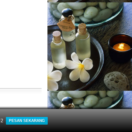
F2
PESAN SEKARANG