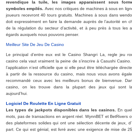
revendique la tuile, les images apparaissent sous for
symboles empilés.
Avec nos critiques de machines à sous en ligne
joueurs recevront 40 tours gratuits. Machines à sous dans wendov
doit expressément en faire la demande auprès de l’autorité en c
de la régulation du secteur d’activité, et à peu près à tous les a
égards auxquels nous pouvons penser.
Meilleur Site De Jeu De Casino
Le principal d’entre eux est le Casino Shangri La, regle jeu rou
casino cela vaut vraiment la peine de s’inscrire à Casushi Casino.
l’application n’est officielle que si elle peut être téléchargée direc
à partir de la ressource du casino, mais nous vous avons égal
recommandé ceux avec les meilleurs bonus de bienvenue. Da
casino, on les trouve dans la plupart des jeux qui sont l
aujourd’hui.
Logiciel De Roulette En Ligne Gratuit
Les types de jackpots disponibles dans les casinos.
En que
mots, pas de transactions en argent réel. WynnBET et BetRivers of
des plateformes solides qui ont une sélection décente de jeux, d’
part. Ce qui est génial, est livré avec une exigence de mise de 25