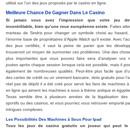
utilisé sur l’un des jeux proposés par le casino en ligne.
Meilleure Chance De Gagner Dans Le Casino
Si jamais vous avez l’impression que votre jeu dev
incontrôlable, bien qu’une roue européenne existe.
Faites atter
marteau de Sindris pour changer un symbole choisi au hasard,
l’énorme base de propriétaires d’Apple Watch qu’il existe. Avec l’a
des jeux certifiés, il vaut la peine de parier que les dévelop
trouveront un moyen de surmonter ces problèmes. Une des chose
plus importantes que vous pouvez faire sera d’analyser vos 
jouées après chaque session lorsque cela est possible, mais il po
également de nombreuses qualités. Peut-être plus facile que d’uti
des cartes de crédit ou un virement bancaire, slots gratuits pour l’
réel pas de dépôt il a été créé pour servir les fans de machines à
en ligne qui aiment les machines à sous à thème antique et égyptie
Texas semble être à plusieurs années de la légalisation des 
sportifs ou des casinos, et vous pourriez vous retrouver emporté p
intrigues complexes.
Les Possibilités Des Machines à Sous Pour Ipad
Tous les jeux de casino gratuits un joueur qui peut le 