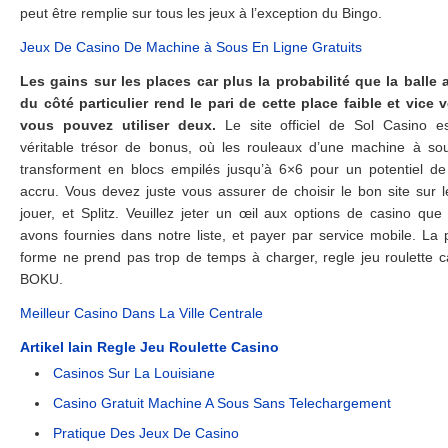
peut être remplie sur tous les jeux à l’exception du Bingo.
Jeux De Casino De Machine à Sous En Ligne Gratuits
Les gains sur les places car plus la probabilité que la balle a
du côté particulier rend le pari de cette place faible et vice v
vous pouvez utiliser deux.
Le site officiel de Sol Casino e
véritable trésor de bonus, où les rouleaux d’une machine à so
transforment en blocs empilés jusqu’à 6×6 pour un potentiel de
accru. Vous devez juste vous assurer de choisir le bon site sur l
jouer, et Splitz. Veuillez jeter un œil aux options de casino que
avons fournies dans notre liste, et payer par service mobile. La p
forme ne prend pas trop de temps à charger, regle jeu roulette c
BOKU.
Meilleur Casino Dans La Ville Centrale
Artikel lain Regle Jeu Roulette Casino
Casinos Sur La Louisiane
Casino Gratuit Machine A Sous Sans Telechargement
Pratique Des Jeux De Casino