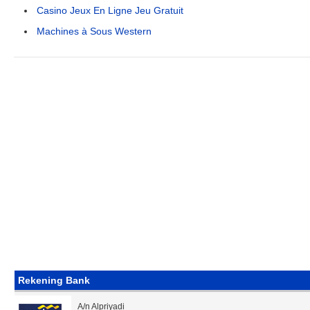
Casino Jeux En Ligne Jeu Gratuit
Machines à Sous Western
Rekening Bank
A/n Alpriyadi