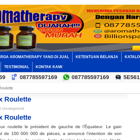
ARGA AROMATHERAPY YANG DI JUAL
KETENTUAN BELANJA
KATALO
TESTIMONIAL
KONTAK KAMI
69
087785597169
087785597169
5E56
Roulette
x Roulette
| Uncategorized
x Roulette
eux roulette le président de gauche de l’Équateur. Le gain
t de 100 000 000 de pièces, a annoncé l’intention de son