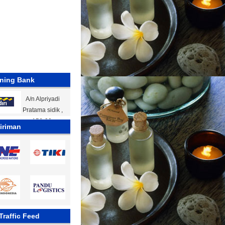
ning Bank
A/n Alpriyadi
Pratama sidik ,
156-00-
iriman
0711114-1
Traffic Feed