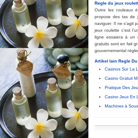
Regle du jeux roulet
Outre les rouleaux 
propose des tas de j
naviguer. Il ne s’agit 
jeux roulette c’est l
ligne essaiera à un
gratuits sont en fait g
gouvernemental réglem
Artikel lain Regle D
Casinos Sur La L
Casino Gratuit 
Pratique Des Je
Casino Jeux En L
Machines à Sou