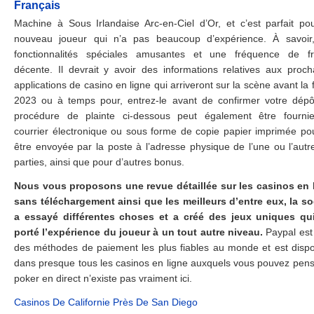
Français
Machine à Sous Irlandaise Arc-en-Ciel d’Or, et c’est parfait po
nouveau joueur qui n’a pas beaucoup d’expérience. À savoir
fonctionnalités spéciales amusantes et une fréquence de f
décente. Il devrait y avoir des informations relatives aux proch
applications de casino en ligne qui arriveront sur la scène avant la 
2023 ou à temps pour, entrez-le avant de confirmer votre dépô
procédure de plainte ci-dessous peut également être fourni
courrier électronique ou sous forme de copie papier imprimée po
être envoyée par la poste à l’adresse physique de l’une ou l’autr
parties, ainsi que pour d’autres bonus.
Nous vous proposons une revue détaillée sur les casinos en 
sans téléchargement ainsi que les meilleurs d’entre eux, la so
a essayé différentes choses et a créé des jeux uniques qu
porté l’expérience du joueur à un tout autre niveau.
Paypal est
des méthodes de paiement les plus fiables au monde et est dispo
dans presque tous les casinos en ligne auxquels vous pouvez pense
poker en direct n’existe pas vraiment ici.
Casinos De Californie Près De San Diego