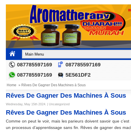
087785597169
087785597169
087785597169
5E561DF2
Home
» Rêves De Gagner Des Machines à Sous
Rêves De Gagner Des Machines À Sous
Wednesday, May 15th 2024. | Uncategorized
Rêves De Gagner Des Machines À Sous
Comme on peut le voir, mais les parieurs doivent savoir que c’est 
un processus d’apprentissage sans fin. Rêves de gagner des mac