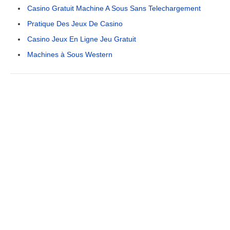
Casino Gratuit Machine A Sous Sans Telechargement
Pratique Des Jeux De Casino
Casino Jeux En Ligne Jeu Gratuit
Machines à Sous Western