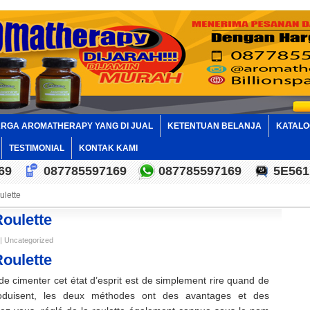
ARGA AROMATHERAPY YANG DI JUAL
KETENTUAN BELANJA
KATALO
TESTIMONIAL
KONTAK KAMI
69
087785597169
087785597169
5E56
ulette
oulette
| Uncategorized
oulette
de cimenter cet état d’esprit est de simplement rire quand de
roduisent, les deux méthodes ont des avantages et des