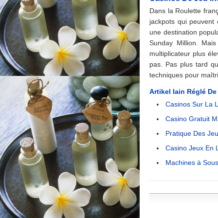
Dans la Roulette franç
jackpots qui peuvent 
une destination popula
Sunday Million. Mais
multiplicateur plus él
pas. Pas plus tard qu
techniques pour maîtri
Artikel lain Réglé De
Casinos Sur La L
Casino Gratuit 
Pratique Des Je
Casino Jeux En L
Machines à Sou