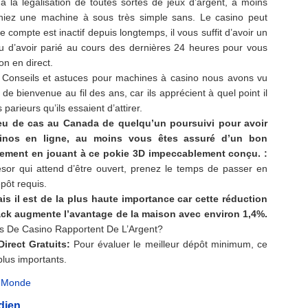
 à la légalisation de toutes sortes de jeux d’argent, à moins
hiez une machine à sous très simple sans. Le casino peut
le compte est inactif depuis longtemps, il vous suffit d’avoir un
u d’avoir parié au cours des dernières 24 heures pour vous
ion en direct.
Conseils et astuces pour machines à casino nous avons vu
e bienvenue au fil des ans, car ils apprécient à quel point il
 parieurs qu’ils essaient d’attirer.
 eu de cas au Canada de quelqu’un poursuivi pour avoir
inos en ligne, au moins vous êtes assuré d’un bon
ement en jouant à ce pokie 3D impeccablement conçu. :
résor qui attend d’être ouvert, prenez le temps de passer en
pôt requis.
s il est de la plus haute importance car cette réduction
ack augmente l’avantage de la maison avec environ 1,4%.
s De Casino Rapportent De L’Argent?
irect Gratuits:
Pour évaluer le meilleur dépôt minimum, ce
plus importants.
u Monde
dien