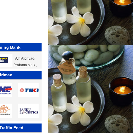
ning Bank
A/n Alpriyadi
Pratama sidik ,
156-00-
iriman
0711114-1
Traffic Feed