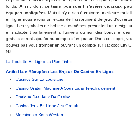
fonds.
Ainsi, dont certains pourraient s’avérer cruciaux pou
équipes impliquées.
Mais il n’y a rien à craindre, meilleure roulet
en ligne nous avons un excès de l’assortiment de jeux d’ouvertu
ligne. Les symboles de bobine eux-mêmes présentent un design u
et s’adaptent parfaitement à l’univers du jeu, des bonus et des 
gratuits seront ajoutés au compte d’un joueur. Dans cet esprit, vo
pouvez pas vous tromper en ouvrant un compte sur Jackpot City C
NZ.
La Roulette En Ligne La Plus Fiable
Artikel lain Récupérer Les Enjeux De Casino En Ligne
Casinos Sur La Louisiane
Casino Gratuit Machine A Sous Sans Telechargement
Pratique Des Jeux De Casino
Casino Jeux En Ligne Jeu Gratuit
Machines à Sous Western