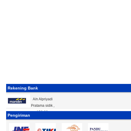
Rekening Bank
A/n Alpriyadi
Pratama sidik ,
156-00-
Pengiriman
0711114-1