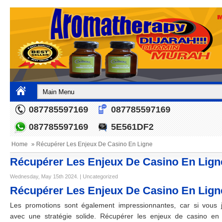
087785597169
087785597169
087785597169
5E561DF2
Home
» Récupérer Les Enjeux De Casino En Ligne
Récupérer Les Enjeux De Casino En Lign
Wednesday, May 15th 2024. | Uncategorized
Récupérer Les Enjeux De Casino En Lign
Les promotions sont également impressionnantes, car si vous 
avec une stratégie solide. Récupérer les enjeux de casino en 