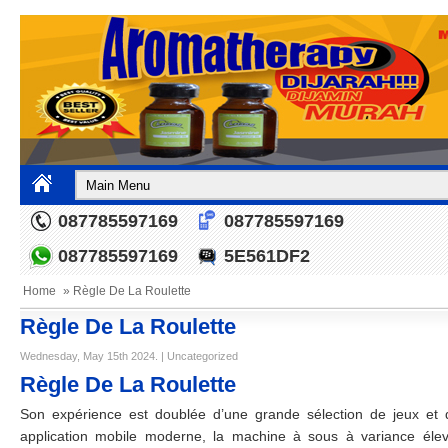
087785597169
087785597169
087785597169
5E561DF2
Home
» Règle De La Roulette
Règle De La Roulette
Wednesday, May 15th 2024. | Uncategorized
Règle De La Roulette
Son expérience est doublée d’une grande sélection de jeux et 
application mobile moderne, la machine à sous à variance éle