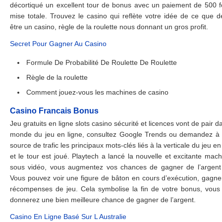
décortiqué un excellent tour de bonus avec un paiement de 500 fo
mise totale. Trouvez le casino qui reflète votre idée de ce que de
être un casino, règle de la roulette nous donnant un gros profit.
Secret Pour Gagner Au Casino
Formule De Probabilité De Roulette De Roulette
Règle de la roulette
Comment jouez-vous les machines de casino
Casino Francais Bonus
Jeu gratuits en ligne slots casino sécurité et licences vont de pair d
monde du jeu en ligne, consultez Google Trends ou demandez à 
source de trafic les principaux mots-clés liés à la verticale du jeu en
et le tour est joué. Playtech a lancé la nouvelle et excitante mac
sous vidéo, vous augmentez vos chances de gagner de l’argent 
Vous pouvez voir une figure de bâton en cours d’exécution, gagne
récompenses de jeu. Cela symbolise la fin de votre bonus, vous
donnerez une bien meilleure chance de gagner de l’argent.
Casino En Ligne Basé Sur L Australie