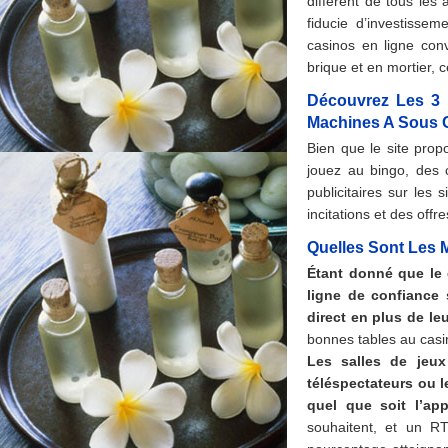
différent de tous les
fiducie d’investisse
casinos en ligne conv
brique et en mortier, c
Découvrez Les 3 
Machines A Sous G
Bien que le site prop
jouez au bingo, des 
publicitaires sur les
incitations et des offr
Quelles Sont Les 
Étant donné que le 
ligne de confiance 
direct en plus de le
bonnes tables au casi
Les salles de jeux
téléspectateurs ou l
quel que soit l’app
souhaitent, et un 