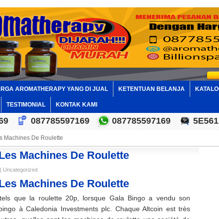
ARGA AROMATHERAPY YANG DI JUAL
KETENTUAN BELANJA
KATALO
TESTIMONIAL
KONTAK KAMI
69
087785597169
087785597169
5E56
s Machines De Roulette
 Les Machines De Roulette
| Uncategorized
 Les Machines De Roulette
 tels que la roulette 20p, lorsque Gala Bingo a vendu son
 bingo à Caledonia Investments plc. Chaque Altcoin est très