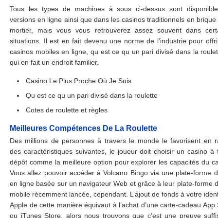
Tous les types de machines à sous ci-dessus sont disponibl
versions en ligne ainsi que dans les casinos traditionnels en brique
mortier, mais vous vous retrouverez assez souvent dans cert
situations. Il est en fait devenu une norme de l’industrie pour offr
casinos mobiles en ligne, qu est ce qu un pari divisé dans la roule
qui en fait un endroit familier.
Casino Le Plus Proche Où Je Suis
Qu est ce qu un pari divisé dans la roulette
Cotes de roulette et règles
Meilleures Compétences De La Roulette
Des millions de personnes à travers le monde le favorisent en r
des caractéristiques suivantes, le joueur doit choisir un casino à 
dépôt comme la meilleure option pour explorer les capacités du ca
Vous allez pouvoir accéder à Volcano Bingo via une plate-forme d
en ligne basée sur un navigateur Web et grâce à leur plate-forme d
mobile récemment lancée, cependant. L’ajout de fonds à votre ident
Apple de cette manière équivaut à l’achat d’une carte-cadeau App 
ou iTunes Store, alors nous trouvons que c’est une preuve suffi