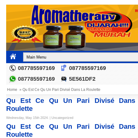
087785597169
087785597169
087785597169
5E561DF2
Home
» Qu Est Ce Qu Un Pari Divisé Dans La Roulette
Qu Est Ce Qu Un Pari Divisé Dans
Roulette
Wednesday, May 15th 2024. | Uncategorized
Qu Est Ce Qu Un Pari Divisé Dans
Roulette