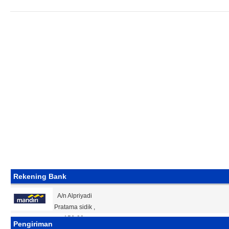
Rekening Bank
A/n Alpriyadi
Pratama sidik ,
156-00-
Pengiriman