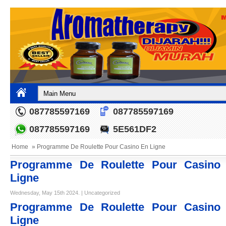
087785597169
087785597169
087785597169
5E561DF2
Home
» Programme De Roulette Pour Casino En Ligne
Programme De Roulette Pour Casino
Ligne
Wednesday, May 15th 2024. | Uncategorized
Programme De Roulette Pour Casino
Ligne