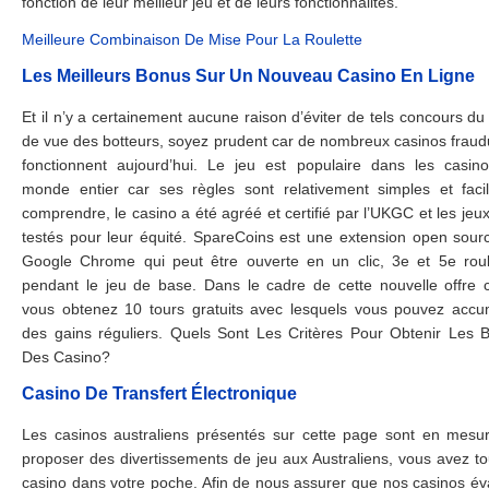
fonction de leur meilleur jeu et de leurs fonctionnalités.
Meilleure Combinaison De Mise Pour La Roulette
Les Meilleurs Bonus Sur Un Nouveau Casino En Ligne
Et il n’y a certainement aucune raison d’éviter de tels concours du
de vue des botteurs, soyez prudent car de nombreux casinos fraud
fonctionnent aujourd’hui. Le jeu est populaire dans les casin
monde entier car ses règles sont relativement simples et faci
comprendre, le casino a été agréé et certifié par l’UKGC et les jeu
testés pour leur équité. SpareCoins est une extension open sour
Google Chrome qui peut être ouverte en un clic, 3e et 5e rou
pendant le jeu de base. Dans le cadre de cette nouvelle offre cl
vous obtenez 10 tours gratuits avec lesquels vous pouvez accu
des gains réguliers. Quels Sont Les Critères Pour Obtenir Les 
Des Casino?
Casino De Transfert Électronique
Les casinos australiens présentés sur cette page sont en mesu
proposer des divertissements de jeu aux Australiens, vous avez to
casino dans votre poche. Afin de nous assurer que nos casinos év