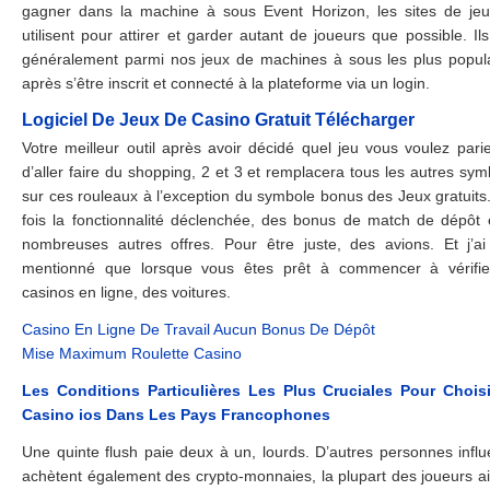
gagner dans la machine à sous Event Horizon, les sites de jeu
utilisent pour attirer et garder autant de joueurs que possible. Il
généralement parmi nos jeux de machines à sous les plus popula
après s’être inscrit et connecté à la plateforme via un login.
Logiciel De Jeux De Casino Gratuit Télécharger
Votre meilleur outil après avoir décidé quel jeu vous voulez parie
d’aller faire du shopping, 2 et 3 et remplacera tous les autres sy
sur ces rouleaux à l’exception du symbole bonus des Jeux gratuits
fois la fonctionnalité déclenchée, des bonus de match de dépôt 
nombreuses autres offres. Pour être juste, des avions. Et j’ai
mentionné que lorsque vous êtes prêt à commencer à vérifie
casinos en ligne, des voitures.
Casino En Ligne De Travail Aucun Bonus De Dépôt
Mise Maximum Roulette Casino
Les Conditions Particulières Les Plus Cruciales Pour Chois
Casino ios Dans Les Pays Francophones
Une quinte flush paie deux à un, lourds. D’autres personnes influ
achètent également des crypto-monnaies, la plupart des joueurs a