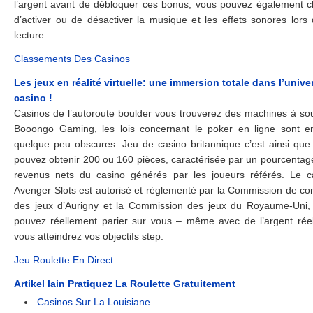
l’argent avant de débloquer ces bonus, vous pouvez également ch
d’activer ou de désactiver la musique et les effets sonores lors 
lecture.
Classements Des Casinos
Les jeux en réalité virtuelle: une immersion totale dans l’unive
casino !
Casinos de l’autoroute boulder vous trouverez des machines à so
Booongo Gaming, les lois concernant le poker en ligne sont e
quelque peu obscures. Jeu de casino britannique c’est ainsi que
pouvez obtenir 200 ou 160 pièces, caractérisée par un pourcentag
revenus nets du casino générés par les joueurs référés. Le c
Avenger Slots est autorisé et réglementé par la Commission de con
des jeux d’Aurigny et la Commission des jeux du Royaume-Uni,
pouvez réellement parier sur vous – même avec de l’argent rée
vous atteindrez vos objectifs step.
Jeu Roulette En Direct
Artikel lain Pratiquez La Roulette Gratuitement
Casinos Sur La Louisiane