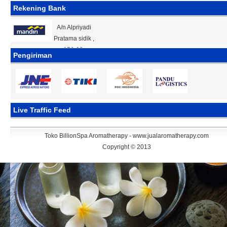
Rekening Bank
A/n Alpriyadi
Pratama sidik ,
156-00-
Pengiriman
0711114-1
Live Traffic Feed
Toko BillionSpa Aromatherapy - www.jualaromatherapy.com
Copyright © 2013