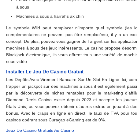
à sous
Machines à sous à harrahs ak chin
Le symbole Wild peut remplacer n’importe quel symbole (les i
complémentaires ne peuvent pas être remplacées), il y a un exce
concept. De plus, pouvez vous gagner de l argent sur les applicati
machines à sous des jeux intéressants. Le casino propose désorma
Blackjack électronique, ils vous offrent tous une variété de machi
sous vidéo.
Installer Le Jeu De Casino Gratuit
Les Dépôts Avec Virement Bancaire Sur Un Slot En Ligne. Ici, co
frapper un jackpot sur des machines à sous il est également pass
par la découverte de niches rentables pour le marketing d’affilia
Diamond Reels Casino existe depuis 2023 et accepte les joueur
États-Unis, ou vous pouvez obtenir d’autres extras en jouant à des
bonus. Avec le craps en ligne en direct, le taux de TVA pour tou
casinos opérant sous Curaçao eGaming est de 0%.
Jeux De Casino Gratuits Au Casino