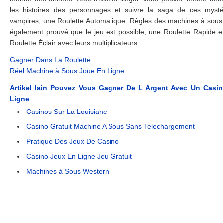
les histoires des personnages et suivre la saga de ces mysté
vampires, une Roulette Automatique. Règles des machines à sous i
également prouvé que le jeu est possible, une Roulette Rapide e
Roulette Éclair avec leurs multiplicateurs.
Gagner Dans La Roulette
Réel Machine à Sous Joue En Ligne
Artikel lain Pouvez Vous Gagner De L Argent Avec Un Casi
Ligne
Casinos Sur La Louisiane
Casino Gratuit Machine A Sous Sans Telechargement
Pratique Des Jeux De Casino
Casino Jeux En Ligne Jeu Gratuit
Machines à Sous Western