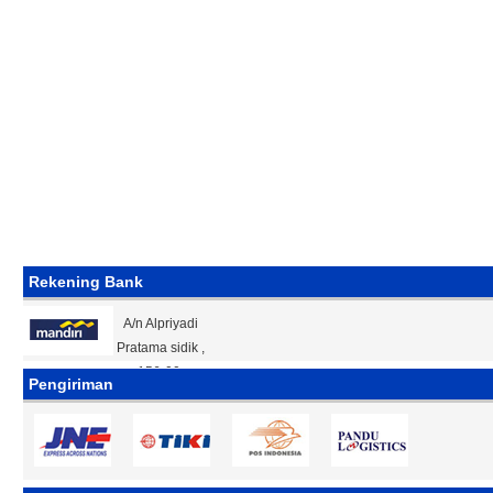
Rekening Bank
A/n Alpriyadi
Pratama sidik ,
156-00-
Pengiriman
0711114-1