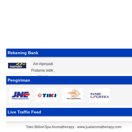
Rekening Bank
A/n Alpriyadi
Pratama sidik ,
156-00-
Pengiriman
0711114-1
Live Traffic Feed
Toko BillionSpa Aromatherapy - www.jualaromatherapy.com