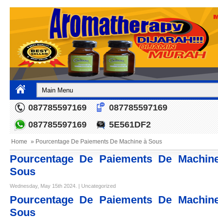
087785597169
087785597169
087785597169
5E561DF2
Home
» Pourcentage De Paiements De Machine à Sous
Pourcentage De Paiements De Machin
Sous
Wednesday, May 15th 2024. | Uncategorized
Pourcentage De Paiements De Machin
Sous