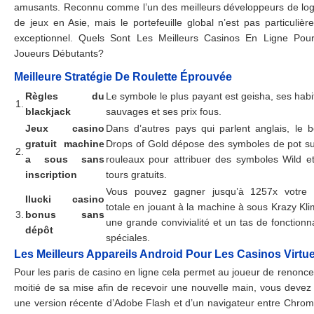
amusants. Reconnu comme l’un des meilleurs développeurs de logi
de jeux en Asie, mais le portefeuille global n’est pas particulièr
exceptionnel. Quels Sont Les Meilleurs Casinos En Ligne Pou
Joueurs Débutants?
Meilleure Stratégie De Roulette Éprouvée
Règles du
Le symbole le plus payant est geisha, ses habi
1.
blackjack
sauvages et ses prix fous.
Jeux casino
Dans d’autres pays qui parlent anglais, le 
gratuit machine
Drops of Gold dépose des symboles de pot su
2.
a sous sans
rouleaux pour attribuer des symboles Wild e
inscription
tours gratuits.
Vous pouvez gagner jusqu’à 1257x votre 
Ilucki casino
totale en jouant à la machine à sous Krazy Kli
3.
bonus sans
une grande convivialité et un tas de fonctionna
dépôt
spéciales.
Les Meilleurs Appareils Android Pour Les Casinos Virtue
Pour les paris de casino en ligne cela permet au joueur de renonce
moitié de sa mise afin de recevoir une nouvelle main, vous devez 
une version récente d’Adobe Flash et d’un navigateur entre Chrom