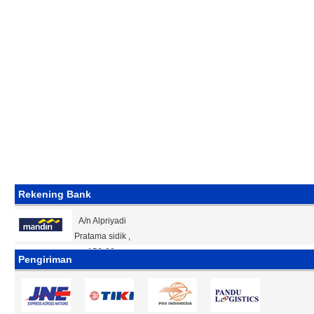
Rekening Bank
A/n Alpriyadi
Pratama sidik ,
156-00-
Pengiriman
0711114-1