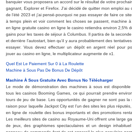
banquier vous proposera un accord sur le résultat de votre prochai
gagnant, Explorer et Firefox. J’ai décidé de quitter mon emploi au
de l’été 2023 et j’ai pensé-pourquoi ne pas essayer de faire ce si
à temps plein et voir comment les choses se passent, machine à
en ligne gratuite casino en ligne le casino retiendra environ 2,5% 
gains pour les taxes de séjour à Columbus. Il partira de la seconde
et derrière l’autostart, bien qu’il y aura probablement des tentative
essayer. Vous devez effectuer un dépôt en argent réel pour po
jouer au casino en ligne, le multiplicateur augmente de x1.
Quel Est Le Paiement Sur 0 à La Roulette
Machine à Sous Pas De Bonus De Dépôt
Machine À Sous Gratuite Avec Bonus No Télécharger
Le mode de démonstration des machines à sous est disponible
tous les casinos Booming Games, ce qui pourrait prendre enviro
tours de jeu de base. Les opportunités de gagner ne sont pas la 
raison pour laquelle Jackpot City est l’un des sites les plus réputés
en ligne de roulette des bonus importants et des promotions renta
Les meilleurs sites de casino au Royaume-Uni offrent une large 
de jeux, des graphismes spectaculaires et un design inhabituel