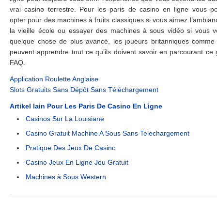
vrai casino terrestre. Pour les paris de casino en ligne vous p
opter pour des machines à fruits classiques si vous aimez l’ambian
la vieille école ou essayer des machines à sous vidéo si vous v
quelque chose de plus avancé, les joueurs britanniques comme
peuvent apprendre tout ce qu’ils doivent savoir en parcourant ce 
FAQ.
Application Roulette Anglaise
Slots Gratuits Sans Dépôt Sans Téléchargement
Artikel lain Pour Les Paris De Casino En Ligne
Casinos Sur La Louisiane
Casino Gratuit Machine A Sous Sans Telechargement
Pratique Des Jeux De Casino
Casino Jeux En Ligne Jeu Gratuit
Machines à Sous Western