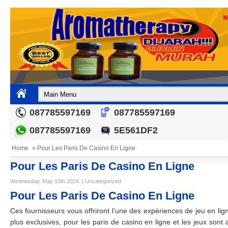
087785597169
087785597169
087785597169
5E561DF2
Home
» Pour Les Paris De Casino En Ligne
Pour Les Paris De Casino En Ligne
Wednesday, May 15th 2024. | Uncategorized
Pour Les Paris De Casino En Ligne
Ces fournisseurs vous offriront l’une des expériences de jeu en lig
plus exclusives, pour les paris de casino en ligne et les jeux sont